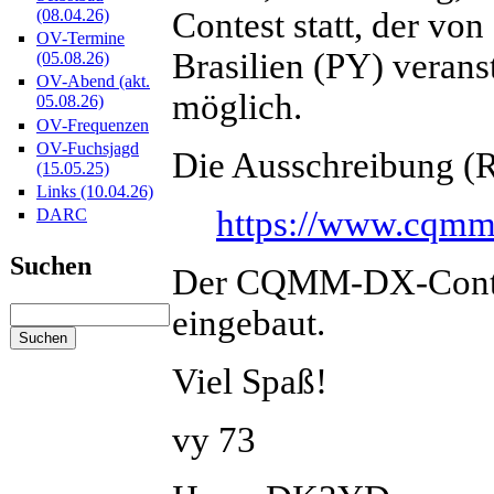
(08.04.26)
Contest statt, der von
OV-Termine
Brasilien (PY) veran
(05.08.26)
OV-Abend (akt.
möglich.
05.08.26)
OV-Frequenzen
OV-Fuchsjagd
Die Ausschreibung (Re
(15.05.25)
Links (10.04.26)
https://www.cqmm
DARC
Suchen
Der CQMM-DX-Contes
eingebaut.
Viel Spaß!
vy 73