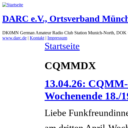
DARC e.V., Ortsverband Münc
DK0MN German Amateur Radio Club Station Munich-North, DOK
www.darc.de
|
Kontakt
|
Impressum
Startseite
CQMMDX
13.04.26: CQMM-D
Wochenende 18./19
Liebe Funkfreundinn
am dritten April-Woc