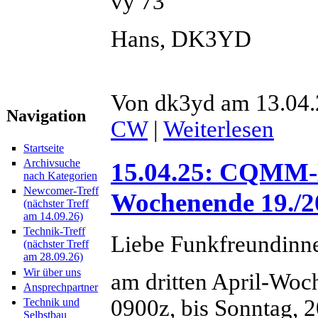
vy 73
Hans, DK3YD
Von dk3yd am 13.04.
Navigation
CW
|
Weiterlesen
Startseite
Archivsuche
15.04.25: CQMM-D
nach Kategorien
Newcomer-Treff
Wochenende 19./20
(nächster Treff
am 14.09.26)
Technik-Treff
Liebe Funkfreundinn
(nächster Treff
am 28.09.26)
Wir über uns
am dritten April-Woc
Ansprechpartner
0900z, bis Sonntag,
Technik und
Selbstbau