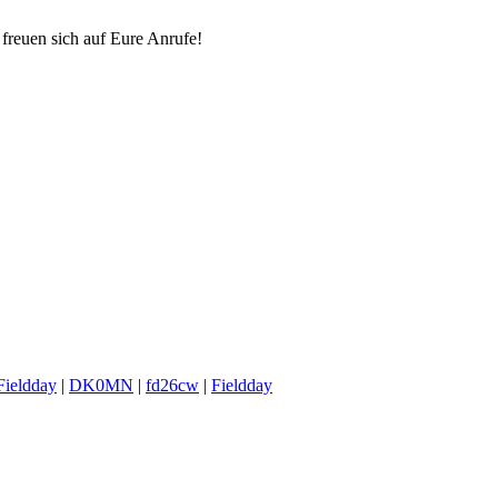
reuen sich auf Eure Anrufe!
ieldday
|
DK0MN
|
fd26cw
|
Fieldday