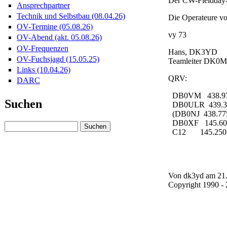
Der CW-Fieldday-C
Ansprechpartner
Technik und Selbstbau (08.04.26)
Die Operateure vo
OV-Termine (05.08.26)
vy 73
OV-Abend (akt. 05.08.26)
OV-Frequenzen
Hans, DK3YD
OV-Fuchsjagd (15.05.25)
Teamleiter DK0
Links (10.04.26)
QRV:
DARC
DB0VM 438.975
Suchen
DB0ULR 439.325
(DB0NJ 438.775 M
DB0XF 145.60
C12 145.250
Von dk3yd am 21.
Copyright 1990 