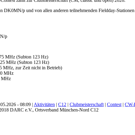
ontest zählt zur Clubmeisterschaft (CM, classic und open) 2026.
n DK0MN/p und von allen anderen teilnehmenden Fieldday-Stationen f
MN/p
 MHz (Subton 123 Hz)
 MHz (Subton 123 Hz)
Hz, zur Zeit nicht in Betrieb)
0 MHz
 MHz
05.2026 - 08:09 |
Aktivitäten
|
C12
|
Clubmeisterschaft
|
Contest
|
CW-F
- 2018 DARC e.V., Ortsverband München-Nord C12