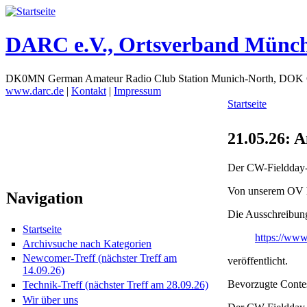
DARC e.V., Ortsverband Münc
DK0MN German Amateur Radio Club Station Munich-North, DOK
www.darc.de
|
Kontakt
|
Impressum
Startseite
21.05.26:
Der CW-Fieldday-C
Von unserem OV h
Navigation
Die Ausschreibung 
Startseite
https://www.
Archivsuche nach Kategorien
Newcomer-Treff (nächster Treff am
veröffentlicht.
14.09.26)
Bevorzugte Contes
Technik-Treff (nächster Treff am 28.09.26)
Wir über uns