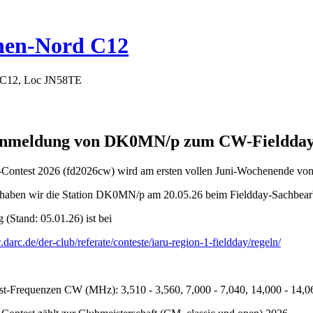
hen-Nord C12
 C12, Loc JN58TE
 Anmeldung von DK0MN/p zum CW-Fieldday
ontest 2026 (fd2026cw) wird am ersten vollen Juni-Wochenende von Sa
aben wir die Station DK0MN/p am 20.05.26 beim Fieldday-Sachbear
(Stand: 05.01.26) ist bei
darc.de/der-club/referate/conteste/iaru-region-1-fieldday/regeln/
t-Frequenzen CW (MHz): 3,510 - 3,560, 7,000 - 7,040, 14,000 - 14,0