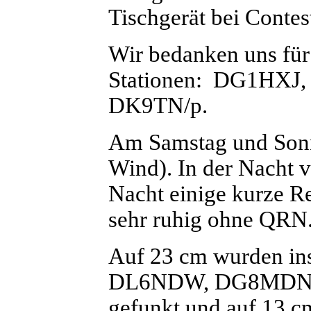
Tischgerät bei Contes
Wir bedanken uns für
Stationen: DG1HXJ
DK9TN/p.
Am Samstag und Sonnta
Wind). In der Nacht 
Nacht einige kurze 
sehr ruhig ohne QRN
Auf 23 cm wurden in
DL6NDW, DG8MDN/
gefunkt und auf 13 c