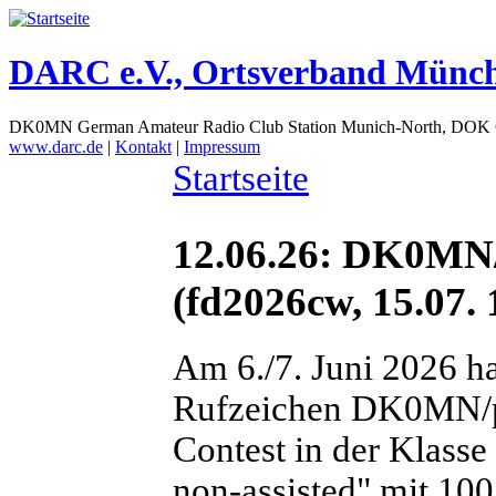
DARC e.V., Ortsverband Münc
DK0MN German Amateur Radio Club Station Munich-North, DOK
www.darc.de
|
Kontakt
|
Impressum
Startseite
12.06.26: DK0MN/
(fd2026cw, 15.07. 
Am 6./7. Juni 2026 h
Rufzeichen DK0MN/
Contest in der Klasse
non-assisted" mit 10