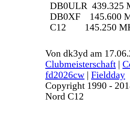
DB0ULR 439.325 MH
DB0XF 145.600 
C12 145.250 M
Von dk3yd am 17.06.2
Clubmeisterschaft
|
C
fd2026cw
|
Fieldday
Copyright 1990 - 20
Nord C12