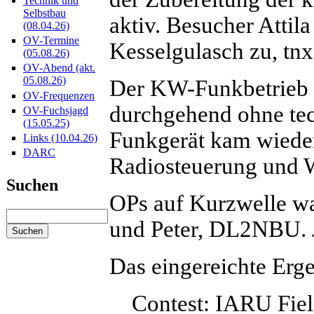
Technik und
Selbstbau
aktiv. Besucher Attila
(08.04.26)
OV-Termine
Kesselgulasch zu, tnx
(05.08.26)
OV-Abend (akt.
05.08.26)
Der KW-Funkbetrieb 
OV-Frequenzen
durchgehend ohne tec
OV-Fuchsjagd
(15.05.25)
Funkgerät kam wiede
Links (10.04.26)
DARC
Radiosteuerung und W
Suchen
OPs auf Kurzwelle w
und Peter, DL2NBU. J
Das eingereichte Erg
Contest: IARU Fie