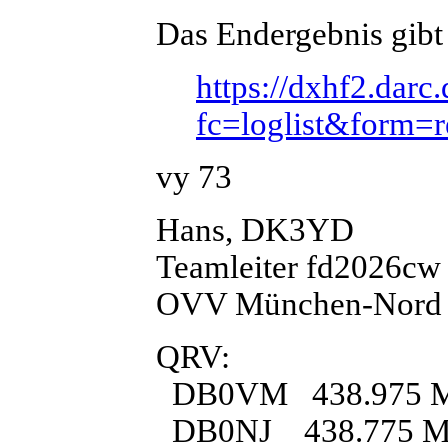
Das Endergebnis gibt 
https://dxhf2.darc
fc=loglist&form=
vy 73
Hans, DK3YD
Teamleiter fd2026cw
OVV München-Nord
QRV:
DB0VM 438.975 MH
DB0NJ 438.775 