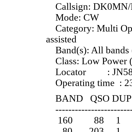
Callsign: DK0MN/
Mode: CW
Category: Multi Oper
assisted
Band(s): All bands
Class: Low Power 
Locator : JN5
Operating time : 2
BAND QSO DUP 
-------------------------
160 88 1 1
80 203 1 2