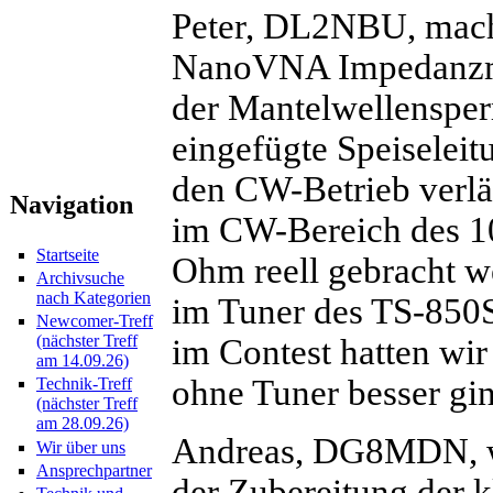
Peter, DL2NBU, mach
NanoVNA Impedanzme
der Mantelwellensper
eingefügte Speiselei
den CW-Betrieb verlä
Navigation
im CW-Bereich des 10
Startseite
Ohm reell gebracht we
Archivsuche
nach Kategorien
im Tuner des TS-850S
Newcomer-Treff
(nächster Treff
im Contest hatten wir
am 14.09.26)
ohne Tuner besser gi
Technik-Treff
(nächster Treff
am 28.09.26)
Andreas, DG8MDN, wa
Wir über uns
Ansprechpartner
der Zubereitung der 