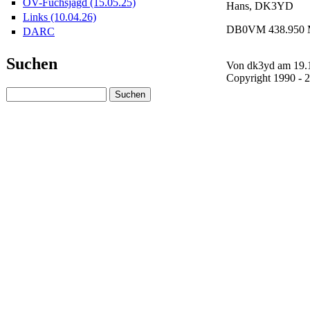
OV-Fuchsjagd (15.05.25)
Hans, DK3YD
Links (10.04.26)
DB0VM 438.950
DARC
Suchen
Von dk3yd am 19.1
Copyright 1990 -