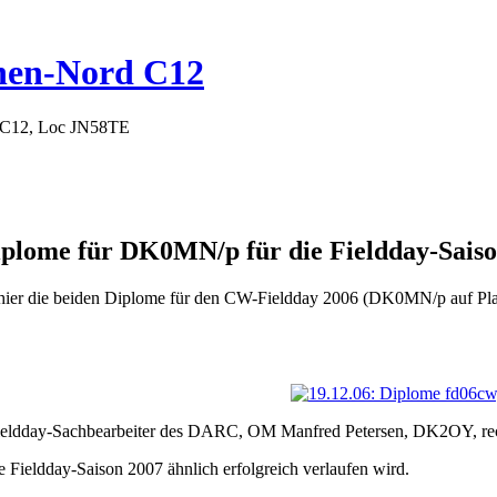
hen-Nord C12
 C12, Loc JN58TE
iplome für DK0MN/p für die Fieldday-Sais
hier die beiden Diplome für den CW-Fieldday 2006 (DK0MN/p auf Pl
eldday-Sachbearbeiter des DARC, OM Manfred Petersen, DK2OY, recht
e Fieldday-Saison 2007 ähnlich erfolgreich verlaufen wird.