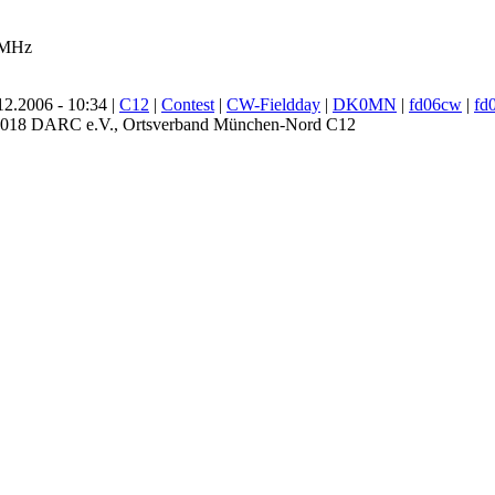
 MHz
2.2006 - 10:34 |
C12
|
Contest
|
CW-Fieldday
|
DK0MN
|
fd06cw
|
fd
 2018 DARC e.V., Ortsverband München-Nord C12