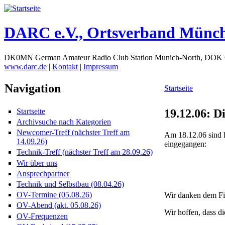
DARC e.V., Ortsverband Münc
DK0MN German Amateur Radio Club Station Munich-North, DOK
www.darc.de
|
Kontakt
|
Impressum
Navigation
Startseite
19.12.06: D
Startseite
Archivsuche nach Kategorien
Newcomer-Treff (nächster Treff am
Am 18.12.06 sind 
14.09.26)
eingegangen:
Technik-Treff (nächster Treff am 28.09.26)
Wir über uns
Ansprechpartner
Technik und Selbstbau (08.04.26)
OV-Termine (05.08.26)
Wir danken dem Fi
OV-Abend (akt. 05.08.26)
Wir hoffen, dass di
OV-Frequenzen