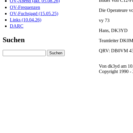
Bilder von C12-Fi
OV-Abend (akt. 05.08.26)
OV-Frequenzen
Die Operateure v
OV-Fuchsjagd (15.05.25)
Links (10.04.26)
vy 73
DARC
Hans, DK3YD
Suchen
Teamleiter DK0
QRV: DB0VM 43
Von dk3yd am 10.
Copyright 1990 