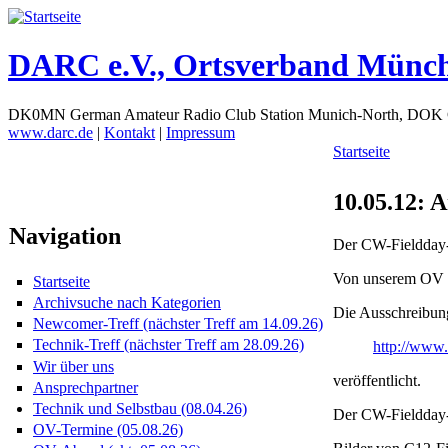
DARC e.V., Ortsverband Münc
DK0MN German Amateur Radio Club Station Munich-North, DOK
www.darc.de
|
Kontakt
|
Impressum
Startseite
10.05.12:
Navigation
Der CW-Fieldday-C
Von unserem OV h
Startseite
Archivsuche nach Kategorien
Die Ausschreibung
Newcomer-Treff (nächster Treff am 14.09.26)
Technik-Treff (nächster Treff am 28.09.26)
http://www.d
Wir über uns
veröffentlicht.
Ansprechpartner
Technik und Selbstbau (08.04.26)
Der CW-Fieldday-
OV-Termine (05.08.26)