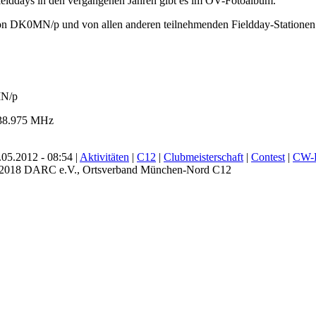
elddays in den vergangenen Jahren gibt es im OV-Fotoalbum.
on DK0MN/p und von allen anderen teilnehmenden Fieldday-Stationen f
MN/p
8.975 MHz
05.2012 - 08:54 |
Aktivitäten
|
C12
|
Clubmeisterschaft
|
Contest
|
CW-F
- 2018 DARC e.V., Ortsverband München-Nord C12