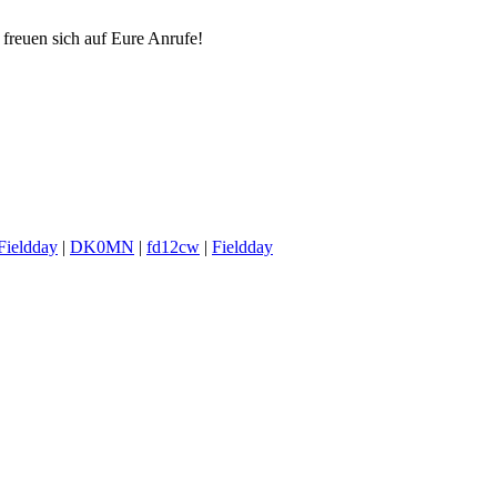
reuen sich auf Eure Anrufe!
ieldday
|
DK0MN
|
fd12cw
|
Fieldday