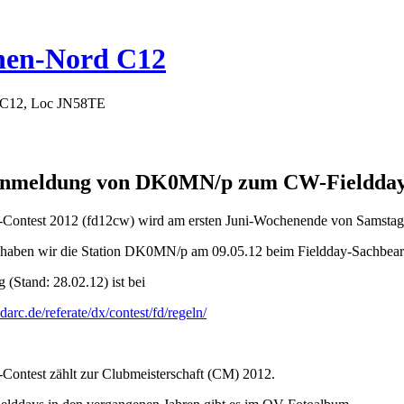
hen-Nord C12
 C12, Loc JN58TE
 Anmeldung von DK0MN/p zum CW-Fieldday
ontest 2012 (fd12cw) wird am ersten Juni-Wochenende von Samstag, 02
aben wir die Station DK0MN/p am 09.05.12 beim Fieldday-Sachbear
 (Stand: 28.02.12) ist bei
arc.de/referate/dx/contest/fd/regeln/
Contest zählt zur Clubmeisterschaft (CM) 2012.