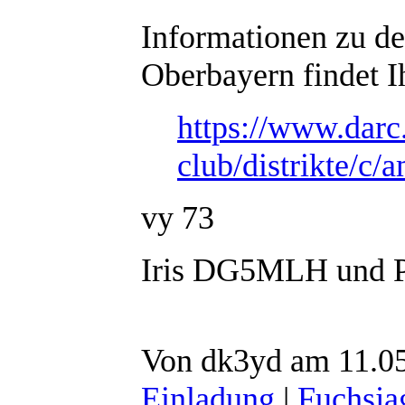
Informationen zu d
Oberbayern findet Ih
https://www.darc
club/distrikte/c/
vy 73
Iris DG5MLH und 
Von dk3yd am 11.05
Einladung
|
Fuchsja