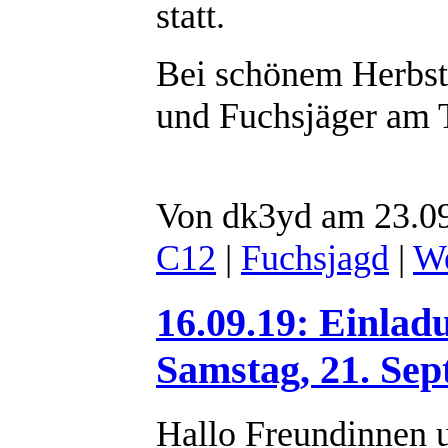
statt.
Bei schönem Herbst
und Fuchsjäger am T
Von dk3yd am 23.09
C12
|
Fuchsjagd
|
We
16.09.19: Einla
Samstag, 21. Se
Hallo Freundinnen 