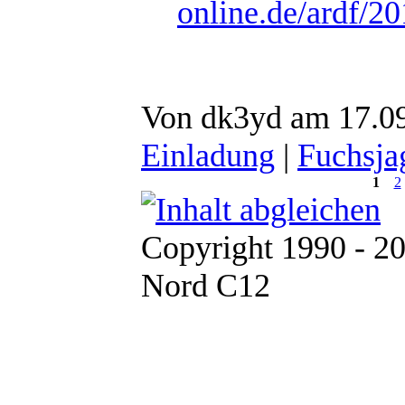
online.de/ardf/
Von dk3yd am 17.09
Einladung
|
Fuchsja
1
2
Copyright 1990 - 2
Nord C12