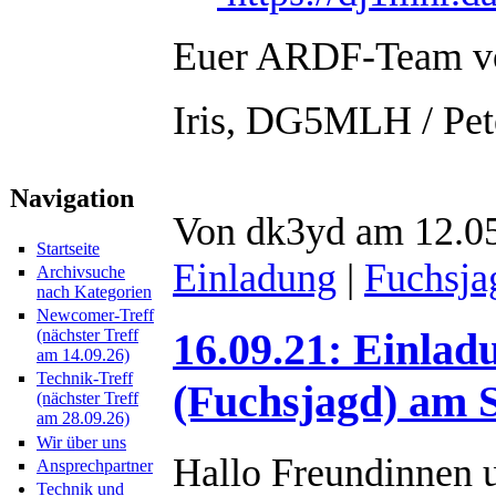
Euer ARDF-Team v
Iris, DG5MLH / Pe
Navigation
Von dk3yd am 12.05
Startseite
Einladung
|
Fuchsjag
Archivsuche
nach Kategorien
Newcomer-Treff
16.09.21: Einlad
(nächster Treff
am 14.09.26)
Technik-Treff
(Fuchsjagd) am 
(nächster Treff
am 28.09.26)
Wir über uns
Hallo Freundinnen 
Ansprechpartner
Technik und