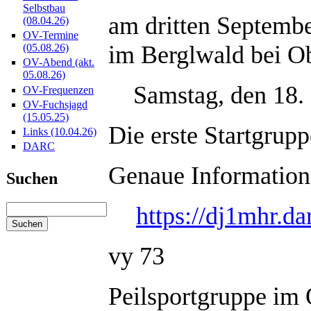
Selbstbau
am dritten Septembe
(08.04.26)
OV-Termine
im Berglwald bei Ob
(05.08.26)
OV-Abend (akt.
05.08.26)
Samstag, den 18. 
OV-Frequenzen
OV-Fuchsjagd
(15.05.25)
Die erste Startgrup
Links (10.04.26)
DARC
Genaue Informatione
Suchen
https://dj1mhr.d
vy 73
Peilsportgruppe i