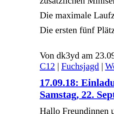
zusätzlichen Minise
Die maximale Laufz
Die ersten fünf Plä
Von dk3yd am 23.09
C12
|
Fuchsjagd
|
We
17.09.18: Einla
Samstag, 22. Se
Hallo Freundinnen 