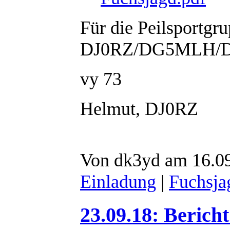
Für die Peilsportg
DJ0RZ/DG5MLH/
vy 73
Helmut, DJ0RZ
Von dk3yd am 16.09
Einladung
|
Fuchsja
23.09.18: Berich