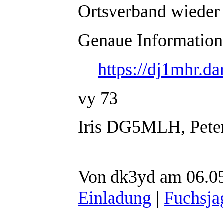
Ortsverband wieder 
Genaue Informatione
https://dj1mhr.d
vy 73
Iris DG5MLH, Pet
Von dk3yd am 06.05
Einladung
|
Fuchsja