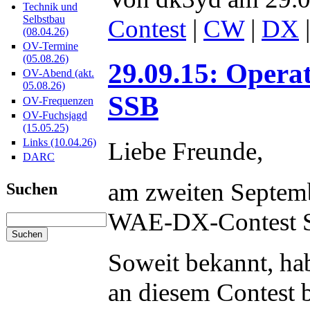
Technik und
Selbstbau
Contest
|
CW
|
DX
(08.04.26)
OV-Termine
(05.08.26)
29.09.15: Oper
OV-Abend (akt.
05.08.26)
SSB
OV-Frequenzen
OV-Fuchsjagd
(15.05.25)
Links (10.04.26)
Liebe Freunde,
DARC
am zweiten Septem
Suchen
WAE-DX-Contest SS
Soweit bekannt, h
an diesem Contest b