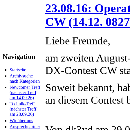
23.08.16: Oper
CW (14.12. 0827
Liebe Freunde,
am zweiten August
Navigation
DX-Contest CW sta
Startseite
Archivsuche
nach Kategorien
Soweit bekannt, h
Newcomer-Treff
(nächster Treff
an diesem Contest b
am 14.09.26)
Technik-Treff
(nächster Treff
am 28.09.26)
Wir über uns
Von dk3yd am 29.0
Ansprechpartner