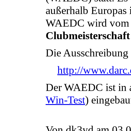
außerhalb Europas i
WAEDC wird vom D
Clubmeisterschaft
Die Ausschreibung f
http://www.darc.
Der WAEDC ist in 
Win-Test
) eingebau
Von dk3yd am 03.0