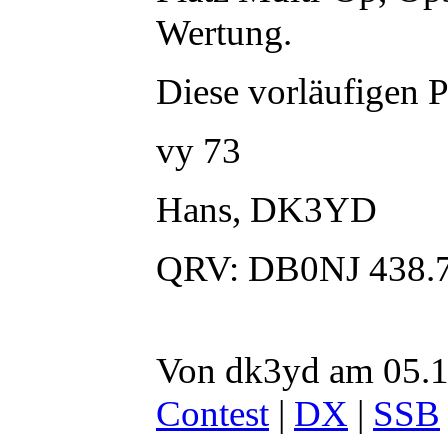
Wertung.
Diese vorläufigen 
vy 73
Hans, DK3YD
QRV: DB0NJ 438.
Von dk3yd am 05.1
Contest
|
DX
|
SSB