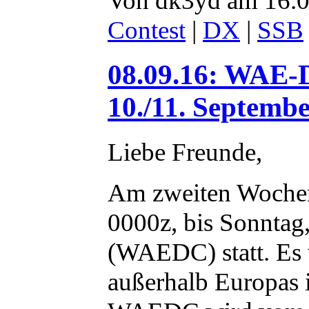
Von dk3yd am 16.0
Contest
|
DX
|
SSB
08.09.16: WAE-
10./11. Septemb
Liebe Freunde,
Am zweiten Wochen
0000z, bis Sonnta
(WAEDC) statt. Es
außerhalb Europas i