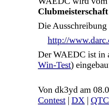
WAEDC wird vom D
Clubmeisterschaft
Die Ausschreibung f
http://www.darc.
Der WAEDC ist in 
Win-Test
) eingebau
Von dk3yd am 08.0
Contest
|
DX
|
QTC