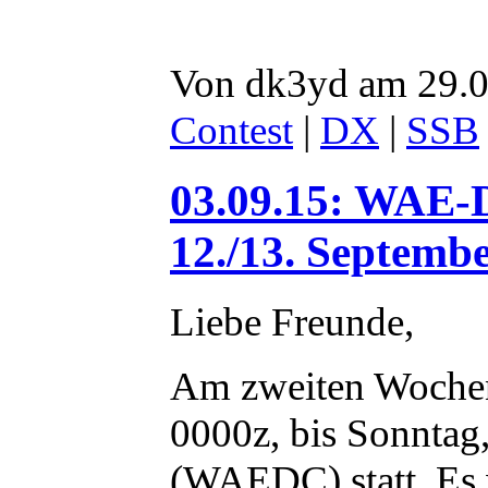
Von dk3yd am 29.0
Contest
|
DX
|
SSB
03.09.15: WAE-
12./13. Septemb
Liebe Freunde,
Am zweiten Wochen
0000z, bis Sonnta
(WAEDC) statt. Es