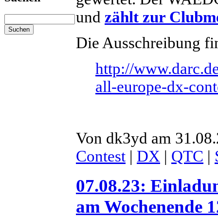
und
zählt zur Clubm
Die Ausschreibung fin
http://www.darc.de
all-europe-dx-cont
Von dk3yd am 31.08.
Contest
|
DX
|
QTC
|
07.08.23: Einla
am Wochenende 12