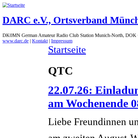
DARC e.V., Ortsverband Münc
DK0MN German Amateur Radio Club Station Munich-North, DOK
www.darc.de
|
Kontakt
|
Impressum
Startseite
QTC
22.07.26: Einla
am Wochenende 08
Liebe Freundinnen u
am zweiten August-W