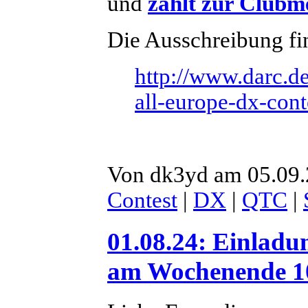
und
zählt zur Clubm
Die Ausschreibung fin
http://www.darc.de
all-europe-dx-cont
Von dk3yd am 05.09.
Contest
|
DX
|
QTC
|
01.08.24: Einla
am Wochenende 10