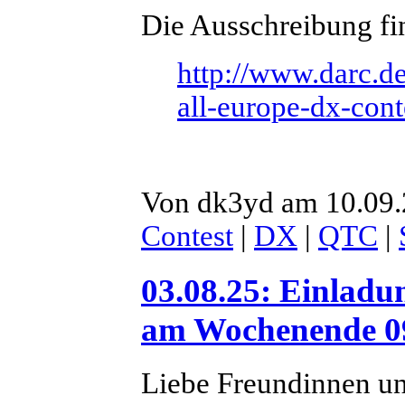
Die Ausschreibung fin
http://www.darc.de
all-europe-dx-cont
Von dk3yd am 10.09.
Contest
|
DX
|
QTC
|
03.08.25: Einla
am Wochenende 09
Liebe Freundinnen u