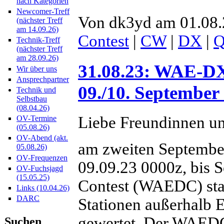
nach Kategorien
Newcomer-Treff
Von dk3yd am 01.08.
(nächster Treff
am 14.09.26)
Contest
|
CW
|
DX
|
Technik-Treff
(nächster Treff
am 28.09.26)
31.08.23: WAE-D
Wir über uns
Ansprechpartner
09./10. September
Technik und
Selbstbau
(08.04.26)
Liebe Freundinnen u
OV-Termine
(05.08.26)
OV-Abend (akt.
am zweiten Septembe
05.08.26)
OV-Frequenzen
09.09.23 0000z, bis 
OV-Fuchsjagd
(15.05.25)
Contest (WAEDC) sta
Links (10.04.26)
DARC
Stationen außerhalb E
gewertet. Der WAEDC
Suchen