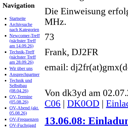
Navigation
Die Einweisung erfol
Startseite
MHz.
Archivsuche
nach Kategorien
73
Newcomer-Treff
(nächster Treff
am 14.09.26)
Frank, DJ2FR
Technik-Treff
(nächster Treff
am 28.09.26)
email: dj2fr(at)gmx(d
Wir über uns
Ansprechpartner
Technik und
Selbstbau
Von dk3yd am 02.07.2
(08.04.26)
OV-Termine
C06
|
DK0OD
|
Einla
(05.08.26)
OV-Abend (akt.
05.08.26)
13.06.08: Einladu
OV-Frequenzen
OV-Fuchsjagd