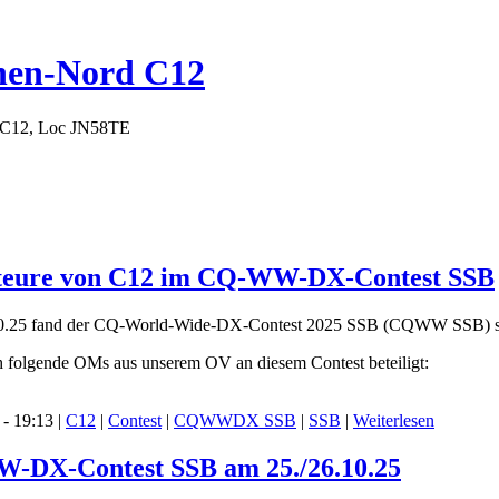
hen-Nord C12
 C12, Loc JN58TE
ateure von C12 im CQ-WW-DX-Contest SSB
.25 fand der CQ-World-Wide-DX-Contest 2025 SSB (CQWW SSB) st
h folgende OMs aus unserem OV an diesem Contest beteiligt:
- 19:13 |
C12
|
Contest
|
CQWWDX SSB
|
SSB
|
Weiterlesen
W-DX-Contest SSB am 25./26.10.25