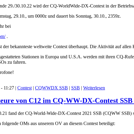
29./30.10.22 wird der CQ-WorldWide-DX-Contest in der Betriebsart
mstag, 29.10., um 0000z und dauert bis Sonntag, 30.10., 2359z.
hr bei
om/
.
r bekannteste weltweite Contest überhaupt. Die Aktivität auf allen
gestatteten Stationen in Europa und U.S.A. werden mit ihren CQ-Rufen 
SOs zu fahren.
krofone!
- 11:27 |
Contest
|
CQWWDX SSB
|
SSB
|
Weiterlesen
teure von C12 im CQ-WW-DX-Contest SSB (
.21 fand der CQ-World-Wide-DX-Contest 2021 SSB (CQWW SSB) st
h folgende OMs aus unserem OV an diesem Contest beteiligt: