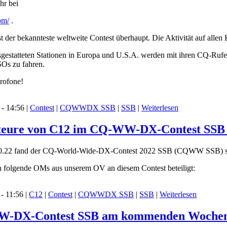
hr bei
om/
.
r bekannteste weltweite Contest überhaupt. Die Aktivität auf allen
gestatteten Stationen in Europa und U.S.A. werden mit ihren CQ-Rufen 
SOs zu fahren.
krofone!
- 14:56 |
Contest
|
CQWWDX SSB
|
SSB
|
Weiterlesen
ateure von C12 im CQ-WW-DX-Contest SSB (
.22 fand der CQ-World-Wide-DX-Contest 2022 SSB (CQWW SSB) st
h folgende OMs aus unserem OV an diesem Contest beteiligt:
- 11:56 |
C12
|
Contest
|
CQWWDX SSB
|
SSB
|
Weiterlesen
WW-DX-Contest SSB am kommenden Woche