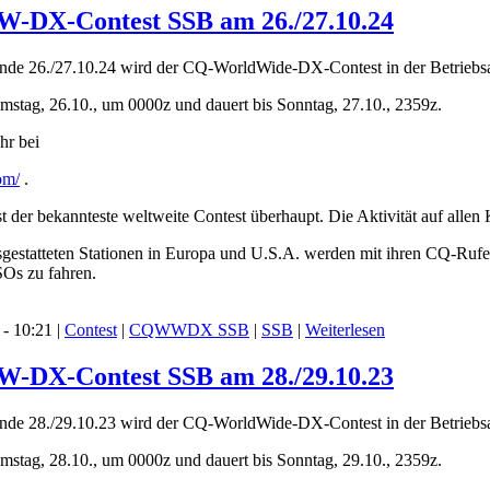
W-DX-Contest SSB am 26./27.10.24
26./27.10.24 wird der CQ-WorldWide-DX-Contest in der Betriebsart
mstag, 26.10., um 0000z und dauert bis Sonntag, 27.10., 2359z.
hr bei
om/
.
r bekannteste weltweite Contest überhaupt. Die Aktivität auf allen
gestatteten Stationen in Europa und U.S.A. werden mit ihren CQ-Rufen 
SOs zu fahren.
- 10:21 |
Contest
|
CQWWDX SSB
|
SSB
|
Weiterlesen
W-DX-Contest SSB am 28./29.10.23
28./29.10.23 wird der CQ-WorldWide-DX-Contest in der Betriebsart
mstag, 28.10., um 0000z und dauert bis Sonntag, 29.10., 2359z.