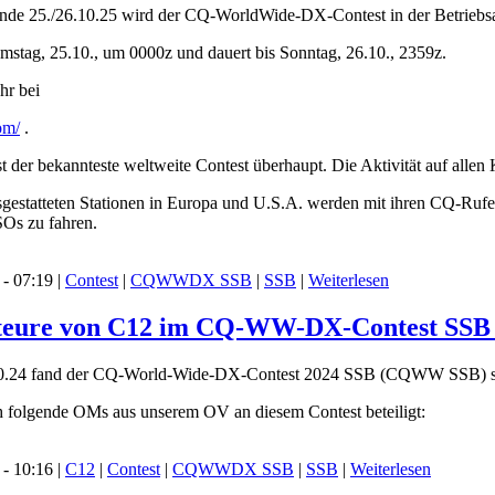
25./26.10.25 wird der CQ-WorldWide-DX-Contest in der Betriebsart
mstag, 25.10., um 0000z und dauert bis Sonntag, 26.10., 2359z.
hr bei
om/
.
r bekannteste weltweite Contest überhaupt. Die Aktivität auf allen
gestatteten Stationen in Europa und U.S.A. werden mit ihren CQ-Rufen 
SOs zu fahren.
- 07:19 |
Contest
|
CQWWDX SSB
|
SSB
|
Weiterlesen
teure von C12 im CQ-WW-DX-Contest SSB (
.24 fand der CQ-World-Wide-DX-Contest 2024 SSB (CQWW SSB) st
h folgende OMs aus unserem OV an diesem Contest beteiligt:
- 10:16 |
C12
|
Contest
|
CQWWDX SSB
|
SSB
|
Weiterlesen