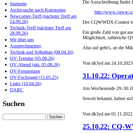
Die Ausschreibung findet I
Startseite
Archivsuche nach Kategorien
http://www.cqww.c
Newcomer-Treff (nächster Treff am
14.09.26)
Der CQWWDX-Contest ist de
Technik-Treff (nächster Treff am
Ein große Zahl von gut aus
28.09.26)
Möglichkeit, zahlreiche Q
Wir über uns
Ansprechpartner
Also auf geht's, an die Mi
Technik und Selbstbau (08.04.26)
OV-Termine (05.08.26)
Von dk3yd am 24.10.2023 
OV-Abend (akt. 05.08.26)
OV-Frequenzen
31.10.22: Oper
OV-Fuchsjagd (15.05.25)
Links (10.04.26)
Am Wochenende 29./30.10
DARC
Soweit bekannt, haben sic
Suchen
Von dk3yd am 01.11.2022 
25.10.22: CQ-