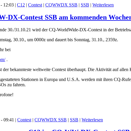
- 12:03 |
C12
|
Contest
|
CQWWDX SSB
|
SSB
|
Weiterlesen
WW-DX-Contest SSB am kommenden Woche
30./31.10.21 wird der CQ-WorldWide-DX-Contest in der Betriebsart
mstag, 30.10., um 0000z und dauert bis Sonntag, 31.10., 2359z.
hr bei
om/
.
r bekannteste weltweite Contest überhaupt. Die Aktivität auf allen
gestatteten Stationen in Europa und U.S.A. werden mit ihren CQ-Rufen 
SOs zu fahren.
krofone!
- 09:41 |
Contest
|
CQWWDX SSB
|
SSB
|
Weiterlesen