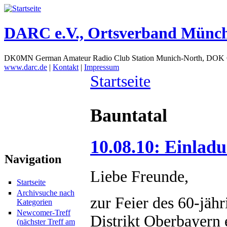
DARC e.V., Ortsverband Münc
DK0MN German Amateur Radio Club Station Munich-North, DOK
www.darc.de
|
Kontakt
|
Impressum
Startseite
Bauntatal
10.08.10: Einlad
Navigation
Liebe Freunde,
Startseite
Archivsuche nach
zur Feier des 60-jäh
Kategorien
Newcomer-Treff
Distrikt Oberbayern
(nächster Treff am