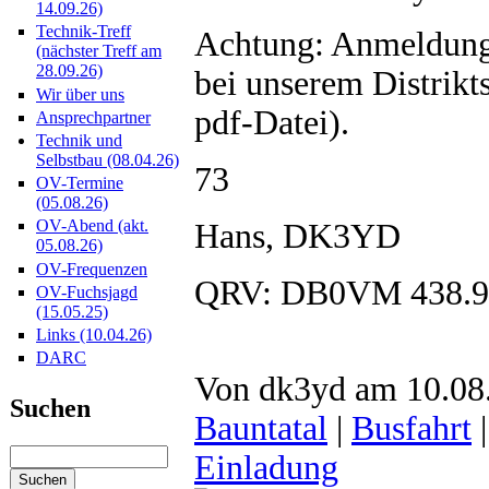
14.09.26)
Technik-Treff
Achtung: Anmeldung 
(nächster Treff am
28.09.26)
bei unserem Distrik
Wir über uns
pdf-Datei).
Ansprechpartner
Technik und
Selbstbau (08.04.26)
73
OV-Termine
(05.08.26)
OV-Abend (akt.
Hans, DK3YD
05.08.26)
OV-Frequenzen
QRV: DB0VM 438.
OV-Fuchsjagd
(15.05.25)
Links (10.04.26)
DARC
Von dk3yd am 10.08.
Suchen
Bauntatal
|
Busfahrt
Einladung