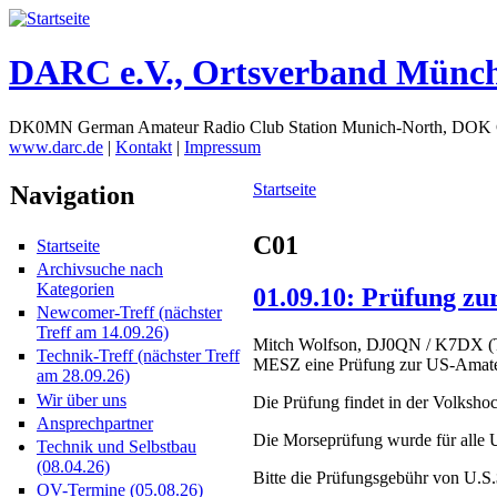
DARC e.V., Ortsverband Münc
DK0MN German Amateur Radio Club Station Munich-North, DOK
www.darc.de
|
Kontakt
|
Impressum
Startseite
Navigation
C01
Startseite
Archivsuche nach
Kategorien
01.09.10: Prüfung zu
Newcomer-Treff (nächster
Treff am 14.09.26)
Mitch Wolfson, DJ0QN / K7DX (Tel
Technik-Treff (nächster Treff
MESZ eine Prüfung zur US-Amateurf
am 28.09.26)
Wir über uns
Die Prüfung findet in der Volkshoch
Ansprechpartner
Die Morseprüfung wurde für alle 
Technik und Selbstbau
(08.04.26)
Bitte die Prüfungsgebühr von U.S
OV-Termine (05.08.26)