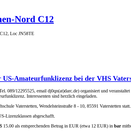
hen-Nord C12
 C12, Loc JN58TE
r US-Amateurfunklizenz bei der VHS Vaters
. 089/12295525, email dj0qn(at)darc.de) organisiert und veranstalt
unklizenz. Interessenten sind herzlich eingeladen.
schule Vaterstetten, Wendelsteinstraße 8 - 10, 85591 Vaterstetten statt.
US-Lizenzklassen abgeschafft.
.$ 15.00 als entsprechenden Betrag in EUR (etwa 12 EUR) in
bar
mitb