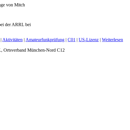
age von Mitch
i der ARRL bei
 |
Aktivitäten
|
Amateurfunkprüfung
|
C01
|
US-Lizenz
|
Weiterlesen
., Ortsverband München-Nord C12