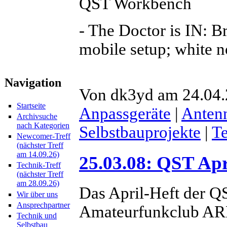
QST Workbench
- The Doctor is IN: 
mobile setup; white 
Navigation
Von dk3yd am 24.04.
Startseite
Anpassgeräte
|
Anten
Archivsuche
nach Kategorien
Selbstbauprojekte
|
T
Newcomer-Treff
(nächster Treff
am 14.09.26)
25.03.08: QST Apr
Technik-Treff
(nächster Treff
am 28.09.26)
Das April-Heft der Q
Wir über uns
Ansprechpartner
Amateurfunkclub ARRL
Technik und
Selbstbau