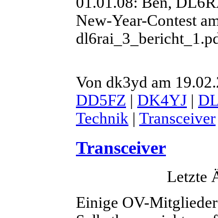
01.01.08: Ben, DL6
New-Year-Contest am 
dl6rai_3_bericht_1.pd
Von dk3yd am 19.02.
DD5FZ
|
DK4YJ
|
DL
Technik
|
Transceiver
Transceiver
Letzte 
Einige OV-Mitglieder