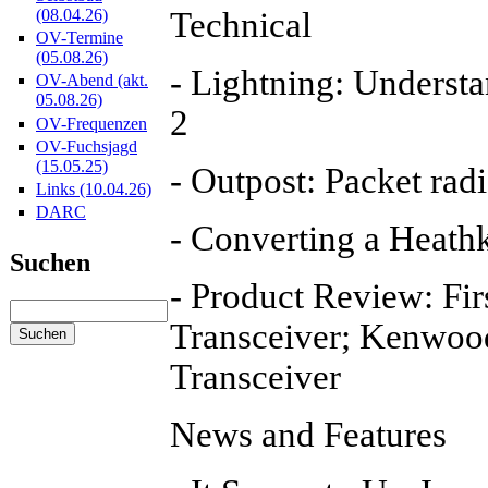
Technical
(08.04.26)
OV-Termine
(05.08.26)
- Lightning: Understa
OV-Abend (akt.
05.08.26)
2
OV-Frequenzen
OV-Fuchsjagd
(15.05.25)
- Outpost: Packet ra
Links (10.04.26)
DARC
- Converting a Heathk
Suchen
- Product Review: Fir
Transceiver; Kenwo
Transceiver
News and Features