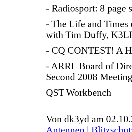
- Radiosport: 8 page s
- The Life and Times 
with Tim Duffy, K3L
- CQ CONTEST! A His
- ARRL Board of Direc
Second 2008 Meetin
QST Workbench
Von dk3yd am 02.10.
Antennen
|
Blitzschut