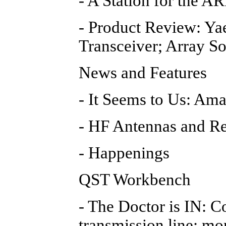
- A Station for the 
- Product Review: Ya
Transceiver; Array S
News and Features
- It Seems to Us: Am
- HF Antennas and Re
- Happenings
QST Workbench
- The Doctor is IN: Co
transmission line; mo