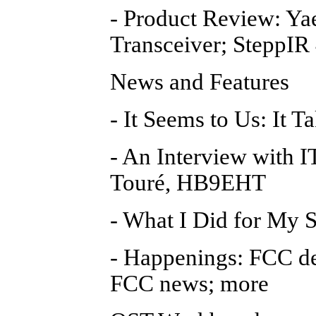
- Product Review: Y
Transceiver; SteppIR
News and Features
- It Seems to Us: It T
- An Interview with 
Touré, HB9EHT
- What I Did for My
- Happenings: FCC de
FCC news; more