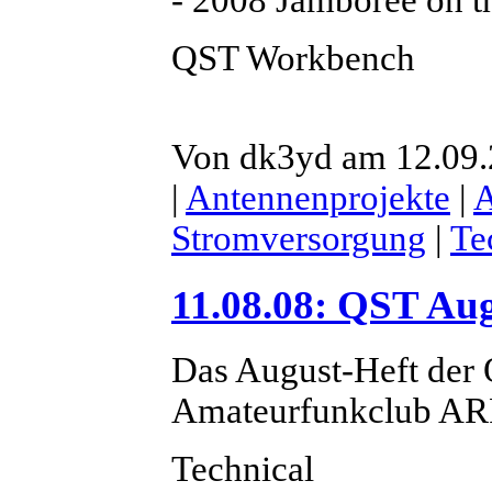
- 2008 Jamboree on 
QST Workbench
Von dk3yd am 12.09.2
|
Antennenprojekte
|
Stromversorgung
|
Te
11.08.08: QST Au
Das August-Heft der
Amateurfunkclub ARRL
Technical