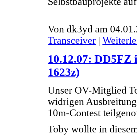
Selbstbauprojekte au
Von dk3yd am 04.01.
Transceiver
|
Weiterl
10.12.07: DD5FZ 
1623z)
Unser OV-Mitglied T
widrigen Ausbreitun
10m-Contest teilgen
Toby wollte in diese