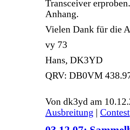
Transceiver erproben.
Anhang.
Vielen Dank für die A
vy 73
Hans, DK3YD
QRV: DB0VM 438.9
Von dk3yd am 10.12.
Ausbreitung
|
Contest
03.12.07: Sammel