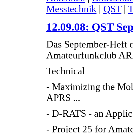
Messtechnik
|
QST
|
T
12.09.08: QST Se
Das September-Heft 
Amateurfunkclub ARRL
Technical
- Maximizing the Mob
APRS ...
- D-RATS - an Applic
- Project 25 for Amat