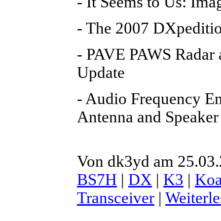
- It Seems to Us: Im
- The 2007 DXpeditio
- PAVE PAWS Radar a
Update
- Audio Frequency E
Antenna and Speaker
Von dk3yd am 25.03.
BS7H
|
DX
|
K3
|
Ko
Transceiver
|
Weiterl