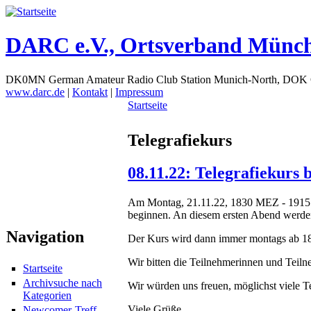
DARC e.V., Ortsverband Münc
DK0MN German Amateur Radio Club Station Munich-North, DOK
www.darc.de
|
Kontakt
|
Impressum
Startseite
Telegrafiekurs
08.11.22: Telegrafiekur
Am Montag, 21.11.22, 1830 MEZ - 1915
beginnen. An diesem ersten Abend werden
Navigation
Der Kurs wird dann immer montags ab 183
Wir bitten die Teilnehmerinnen und Teil
Startseite
Archivsuche nach
Wir würden uns freuen, möglichst viele 
Kategorien
Viele Grüße
Newcomer-Treff