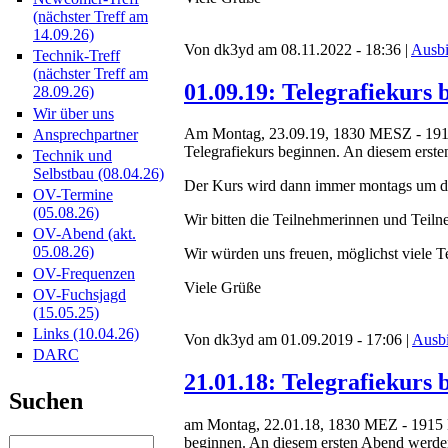
(nächster Treff am
14.09.26)
Von dk3yd am 08.11.2022 - 18:36 |
Ausbi
Technik-Treff
(nächster Treff am
01.09.19: Telegrafiekurs
28.09.26)
Wir über uns
Am Montag, 23.09.19, 1830 MESZ - 191
Ansprechpartner
Telegrafiekurs beginnen. An diesem erste
Technik und
Selbstbau (08.04.26)
Der Kurs wird dann immer montags um dies
OV-Termine
(05.08.26)
Wir bitten die Teilnehmerinnen und Teil
OV-Abend (akt.
05.08.26)
Wir würden uns freuen, möglichst viele 
OV-Frequenzen
Viele Grüße
OV-Fuchsjagd
(15.05.25)
Links (10.04.26)
Von dk3yd am 01.09.2019 - 17:06 |
Ausb
DARC
21.01.18: Telegrafiekurs 
Suchen
am Montag, 22.01.18, 1830 MEZ - 1915
beginnen. An diesem ersten Abend werden