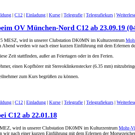
ldung
|
C12
|
Einladung
|
Kurse
|
Telegrafie
|
Telegrafiekurs
|
Weiterles
 beim OV München-Nord C12 ab 23.09.19 (04
5 MESZ, wird in unserer Clubstation DK0MN im Kulturzentrum
Mohr
n Abend werden wir nach einer kurzen Einführung mit dem Erlernen der
e Zeit stattfinden, außer an Feiertagen oder in den Ferien.
nehmer, einen Kopfhörer mit Stereoklinkenstecker (6.35 mm) mitzubrin
Teilnehmer zum Kurs begrüßen zu können.
ildung
|
C12
|
Einladung
|
Kurse
|
Telegrafie
|
Telegrafiekurs
|
Weiterles
bei C12 ab 22.01.18
 MEZ, wird in unserer Clubstation DK0MN im Kulturzentrum
Mohr-Vi
 wir nach einer kurzen Einführung mit dem Erlernen der Morsezeichen 