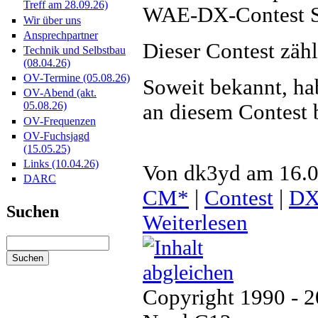
Treff am 28.09.26)
WAE-DX-Contest SS
Wir über uns
Ansprechpartner
Dieser Contest zäh
Technik und Selbstbau
(08.04.26)
OV-Termine (05.08.26)
Soweit bekannt, h
OV-Abend (akt.
05.08.26)
an diesem Contest b
OV-Frequenzen
OV-Fuchsjagd
(15.05.25)
Links (10.04.26)
Von dk3yd am 16.0
DARC
CM*
|
Contest
|
D
Suchen
Weiterlesen
Copyright 1990 - 