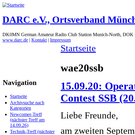
DARC e.V., Ortsverband Münc
DK0MN German Amateur Radio Club Station Munich-North, DOK
www.darc.de
|
Kontakt
|
Impressum
Startseite
wae20ssb
Navigation
15.09.20: Oper
Contest SSB (20
Startseite
Archivsuche nach
Kategorien
Liebe Freunde,
Newcomer-Treff
(nächster Treff am
14.09.26)
am zweiten Septem
Technik-Treff (nächster