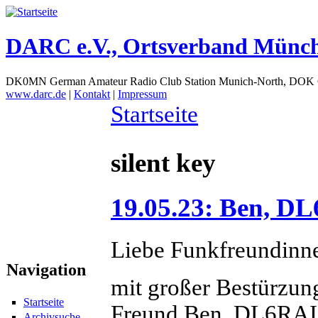
DARC e.V., Ortsverband Münc
DK0MN German Amateur Radio Club Station Munich-North, DOK
www.darc.de
|
Kontakt
|
Impressum
Startseite
silent key
19.05.23: Ben, DL
Liebe Funkfreundinn
Navigation
mit großer Bestürzun
Startseite
Freund Ben, DL6RAI,
Archivsuche