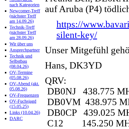
nach Kategorien
auf Aruba (P4) tödlich
Newcomer-Treff
(nächster Treff
am 14.09.26)
https://www.bavari
Technik-Treff
silent-key/
(nächster Treff
am 28.09.26)
Wir über uns
Unser Mitgefühl gehör
Ansprechpartner
Technik und
Selbstbau
Hans, DK3YD
(08.04.26)
OV-Termine
(05.08.26)
QRV:
OV-Abend (akt.
DB0NJ 438.775 M
05.08.26)
OV-Frequenzen
DB0VM 438.975 M
OV-Fuchsjagd
(15.05.25)
DB0CP 439.025 M
Links (10.04.26)
DARC
C12 145.250 M