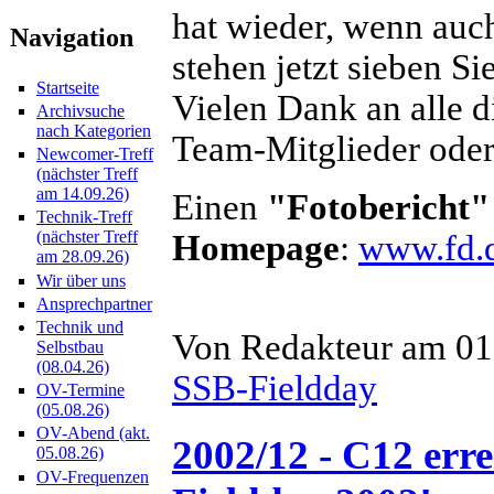
hat wieder, wenn auch
Navigation
stehen jetzt sieben S
Startseite
Vielen Dank an alle di
Archivsuche
nach Kategorien
Team-Mitglieder oder
Newcomer-Treff
(nächster Treff
am 14.09.26)
Einen
"Fotobericht"
Technik-Treff
(nächster Treff
Homepage
:
www.fd.
am 28.09.26)
Wir über uns
Ansprechpartner
Technik und
Von Redakteur am 01.
Selbstbau
(08.04.26)
SSB-Fieldday
OV-Termine
(05.08.26)
OV-Abend (akt.
2002/12 - C12 erre
05.08.26)
OV-Frequenzen