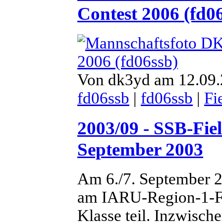
Contest 2006 (fd0
Von dk3yd am 12.09.
fd06ssb
|
fd06ssb
|
Fi
2003/09 - SSB-Fi
September 2003
Am 6./7. September 
am IARU-Region-1-Fi
Klasse teil. Inzwisch