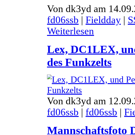
Von dk3yd am 14.09.
fd06ssb
|
Fieldday
|
S
Weiterlesen
Lex, DC1LEX, un
des Funkzelts
Von dk3yd am 12.09.
fd06ssb
|
fd06ssb
|
Fi
Mannschaftsfoto