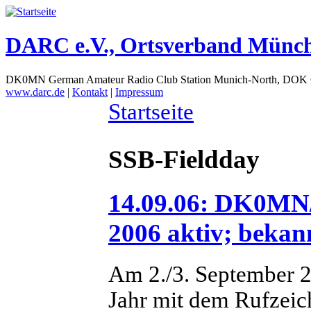
DARC e.V., Ortsverband Münc
DK0MN German Amateur Radio Club Station Munich-North, DOK
www.darc.de
|
Kontakt
|
Impressum
Startseite
SSB-Fieldday
14.09.06: DK0MN/
2006 aktiv; bekann
Am 2./3. September 2
Jahr mit dem Rufze