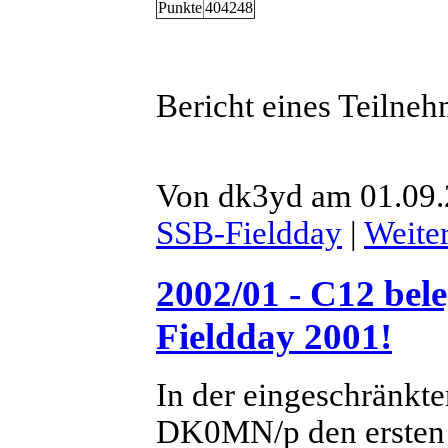
Punkte
404248
Bericht eines Teilneh
Von dk3yd am 01.09.2
SSB-Fieldday
|
Weite
2002/01 - C12 bele
Fieldday 2001!
In der eingeschränkte
DK0MN/p den ersten P