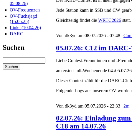
Der IARU-Contest ist in allen gängige
05.08.26)
OV-Frequenzen
Jede Station kann in SSB und CW gearbe
OV-Fuchsjagd
Gleichzeitig findet die
WRTC2026
statt.
(15.05.25)
Links (10.04.26)
DARC
Von dk3yd am 08.07.2026 - 07:48 |
Cont
Suchen
05.07.26: C12 im DARC-
Liebe Contest-Freundinnen und -Freund
am ersten Juli-Wochenende 04./05.07.2
Dieser Contest zählt für die DARC-Club
Folgende Logs aus unserem OV wurden b
Von dk3yd am 05.07.2026 - 22:33 |
2m
02.07.26: Einladung zum
C18 am 14.07.26