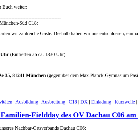
n Euch weiter:
----------------------------------------
V München-Süd C18:
n wir zahlreiche Gäste. Deshalb haben wir uns entschlossen, einmal
 Uhr
(Eintreffen ab ca. 1830 Uhr)
aße 35, 81241 München
(gegenüber dem Max-Planck-Gymnasium Pasi
vitäten
|
Ausbildung
|
Ausbreitung
|
C18
|
DX
|
Einladung
|
Kurzwelle
 Familien-Fieldday des OV Dachau C06 am 10
g unseres Nachbar-Ortsverbands Dachau C06: