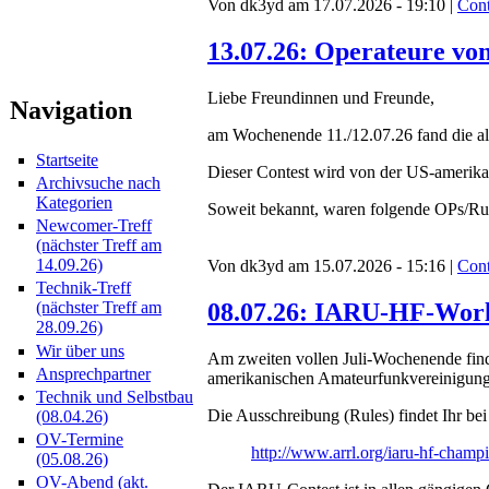
Von dk3yd am 17.07.2026 - 19:10 |
Cont
13.07.26: Operateure v
Liebe Freundinnen und Freunde,
Navigation
am Wochenende 11./12.07.26 fand die a
Startseite
Dieser Contest wird von der US-amerik
Archivsuche nach
Kategorien
Soweit bekannt, waren folgende OPs/Ru
Newcomer-Treff
(nächster Treff am
14.09.26)
Von dk3yd am 15.07.2026 - 15:16 |
Cont
Technik-Treff
08.07.26: IARU-HF-Worl
(nächster Treff am
28.09.26)
Wir über uns
Am zweiten vollen Juli-Wochenende find
Ansprechpartner
amerikanischen Amateurfunkvereinigung
Technik und Selbstbau
Die Ausschreibung (Rules) findet Ihr bei
(08.04.26)
OV-Termine
http://www.arrl.org/iaru-hf-champ
(05.08.26)
OV-Abend (akt.