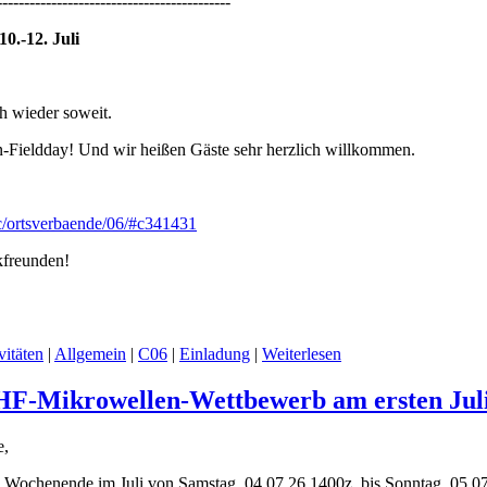
-------------------------------------------
0.-12. Juli
h wieder soweit.
n-Fieldday! Und wir heißen Gäste sehr herzlich willkommen.
/c/ortsverbaende/06/#c341431
kfreunden!
vitäten
|
Allgemein
|
C06
|
Einladung
|
Weiterlesen
-Mikrowellen-Wettbewerb am ersten Juli
e,
llen Wochenende im Juli von Samstag, 04.07.26 1400z, bis Sonntag, 