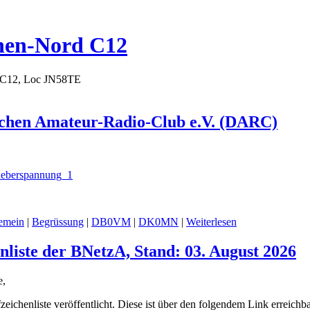
hen-Nord C12
 C12, Loc JN58TE
chen Amateur-Radio-Club e.V. (DARC)
emein
|
Begrüssung
|
DB0VM
|
DK0MN
|
Weiterlesen
nliste der BNetzA, Stand: 03. August 2026
e,
eichenliste veröffentlicht. Diese ist über den folgendem Link erreichba