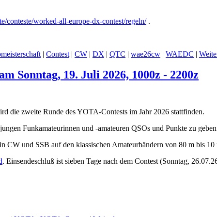
te/conteste/worked-all-europe-dx-contest/regeln/
.
meisterschaft
|
Contest
|
CW
|
DX
|
QTC
|
wae26cw
|
WAEDC
|
Weite
m Sonntag, 19. Juli 2026, 1000z - 2200z
ird die zweite Runde des YOTA-Contests im Jahr 2026 stattfinden.
len jungen Funkamateurinnen und -amateuren QSOs und Punkte zu geben
eb in CW und SSB auf den klassischen Amateurbändern von 80 m bis 10
d
. Einsendeschluß ist sieben Tage nach dem Contest (Sonntag, 26.07.2