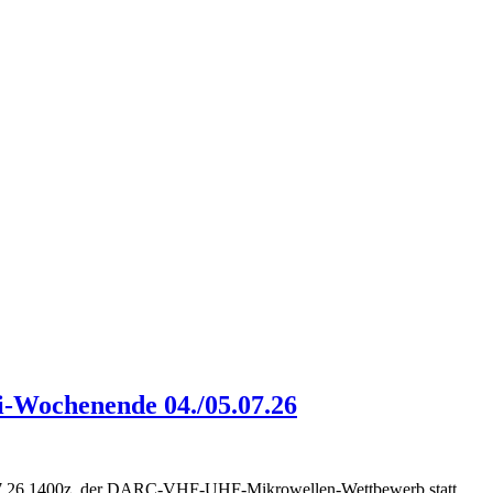
-Wochenende 04./05.07.26
05.07.26 1400z, der DARC-VHF-UHF-Mikrowellen-Wettbewerb statt.