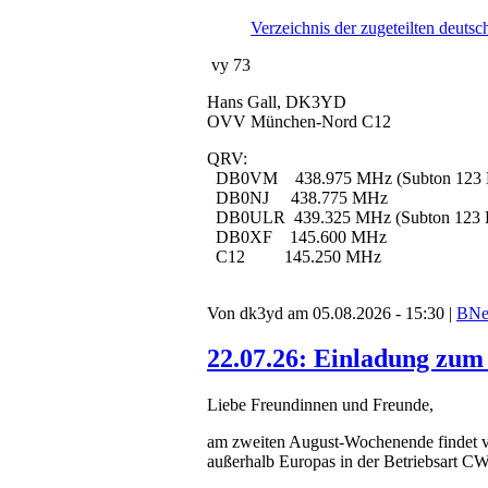
Verzeichnis der zugeteilten deuts
vy 73
Hans Gall, DK3YD
OVV München-Nord C12
QRV:
DB0VM 438.975 MHz (Subton 123 
DB0NJ 438.775 MHz
DB0ULR 439.325 MHz (Subton 123 
DB0XF 145.600 MHz
C12 145.250 MHz
Von dk3yd am 05.08.2026 - 15:30 |
BNe
22.07.26: Einladung zu
Liebe Freundinnen und Freunde,
am zweiten August-Wochenende findet 
außerhalb Europas in der Betriebsart 