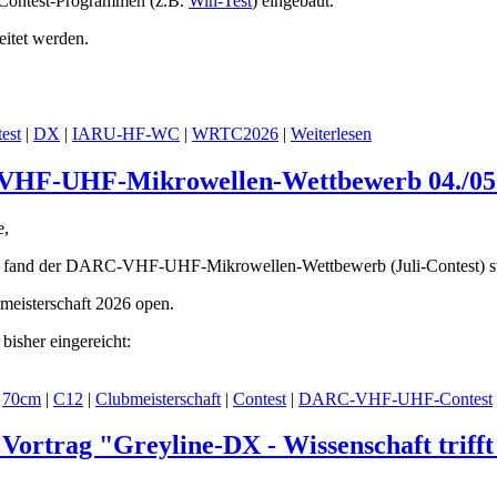
n Contest-Programmen (z.B.
Win-Test
) eingebaut.
itet werden.
est
|
DX
|
IARU-HF-WC
|
WRTC2026
|
Weiterlesen
VHF-UHF-Mikrowellen-Wettbewerb 04./05.0
e,
6 fand der DARC-VHF-UHF-Mikrowellen-Wettbewerb (Juli-Contest) st
meisterschaft 2026 open.
isher eingereicht:
|
70cm
|
C12
|
Clubmeisterschaft
|
Contest
|
DARC-VHF-UHF-Contest
 Vortrag "Greyline-DX - Wissenschaft tri