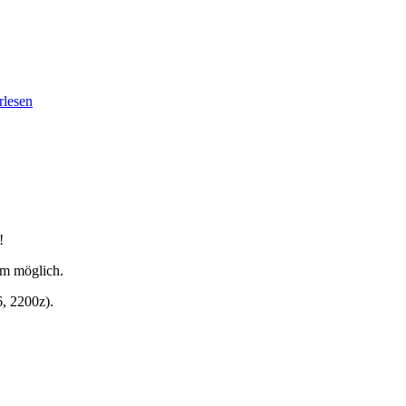
rlesen
!
 m möglich.
6, 2200z).