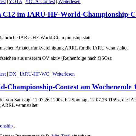
est
|
YOTA
|
YOTA-Contest
|
Weiterlesen
on C12 im IARU-HF-World-Championship-C
lljährliche IARU-HF-World-Championship statt.
anischen Amateurfunkvereinigung ARRL für die IARU veranstaltet.
fzeichen aus unserem OV aktiv (Reihenfolge nach QSOs):
est
|
DX
|
IARU-HF-WC
|
Weiterlesen
d-Championship-Contest am Wochenende 11.
et von Samstag, 11.07.26 1200z, bis Sonntag, 12.07.26 1159z, die I
 ARRL veranstaltet.
ionship
.