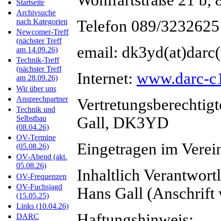
Startseite
Archivsuche
Telefon 089/3232625
nach Kategorien
Newcomer-Treff
(nächster Treff
email: dk3yd(at)darc
am 14.09.26)
Technik-Treff
(nächster Treff
Internet:
www.darc-c
am 28.09.26)
Wir über uns
Ansprechpartner
Vertretungsberechtig
Technik und
Gall, DK3YD
Selbstbau
(08.04.26)
OV-Termine
Eingetragen im Verei
(05.08.26)
OV-Abend (akt.
05.08.26)
Inhaltlich Verantwor
OV-Frequenzen
OV-Fuchsjagd
Hans Gall (Anschrift
(15.05.25)
Links (10.04.26)
Haftungshinweis:
DARC