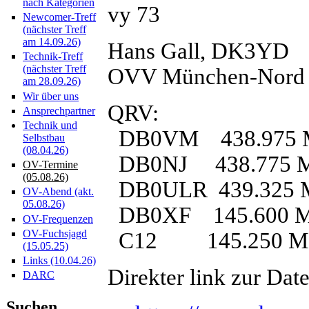
nach Kategorien
vy 73
Newcomer-Treff
(nächster Treff
am 14.09.26)
Hans Gall, DK3YD
Technik-Treff
(nächster Treff
OVV München-Nord
am 28.09.26)
Wir über uns
QRV:
Ansprechpartner
Technik und
DB0VM 438.975 MH
Selbstbau
(08.04.26)
DB0NJ 438.775 
OV-Termine
(05.08.26)
DB0ULR 439.325 MH
OV-Abend (akt.
05.08.26)
DB0XF 145.600 
OV-Frequenzen
OV-Fuchsjagd
C12 145.250 
(15.05.25)
Links (10.04.26)
Direkter link zur Dat
DARC
Suchen