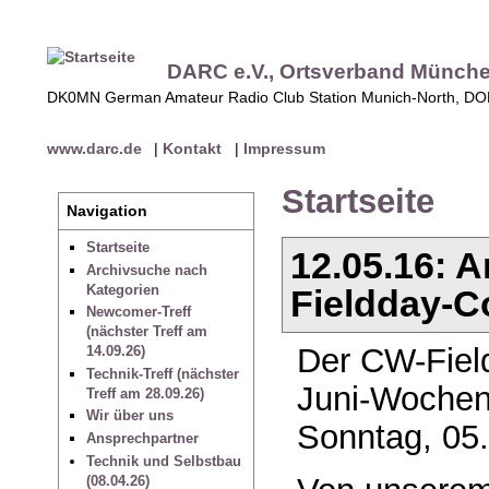
DARC e.V., Ortsverband Münch
DK0MN German Amateur Radio Club Station Munich-North, D
www.darc.de
|
Kontakt
|
Impressum
Startseite
Navigation
Startseite
12.05.16:
Archivsuche nach
Kategorien
Fieldday-C
Newcomer-Treff
(nächster Treff am
Der CW-Fiel
14.09.26)
Technik-Treff (nächster
Juni-Wochen
Treff am 28.09.26)
Wir über uns
Sonntag, 05.
Ansprechpartner
Technik und Selbstbau
(08.04.26)