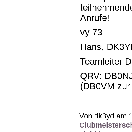
teilnehmende
Anrufe!
vy 73
Hans, DK3Y
Teamleiter 
QRV: DB0NJ
(DB0VM zur Z
Von dk3yd am 1
Clubmeistersch