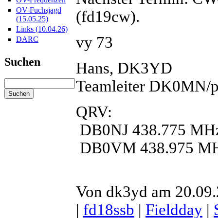
OV-Fuchsjagd
(fd19cw).
(15.05.25)
Links (10.04.26)
vy 73
DARC
Suchen
Hans, DK3YD
Teamleiter DK0MN/
QRV:
DB0NJ 438.775 MH
DB0VM 438.975 M
Von dk3yd am 20.09.
|
fd18ssb
|
Fieldday
|