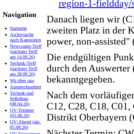
region-1-fieldday/
Navigation
Danach liegen wir (
zweiten Platz in der K
Startseite
Archivsuche
power, non-assisted" 
nach Kategorien
Newcomer-Treff
(nächster Treff
Die endgültigen Punk
am 14.09.26)
Technik-Treff
durch den Auswerter
(nächster Treff
am 28.09.26)
bekanntgegeben.
Wir über uns
Ansprechpartner
Nach dem vorläufigen
Technik und
Selbstbau
C12, C28, C18, C01,
(08.04.26)
OV-Termine
Distrikt Oberbayern (
(05.08.26)
OV-Abend (akt.
05.08.26)
Nächster Termin: CW-
OV-Frequenzen