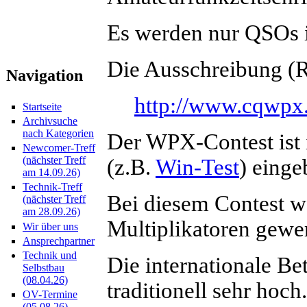
Es werden nur QSOs i
Die Ausschreibung (Ru
Navigation
http://www.cqwpx
Startseite
Archivsuche
nach Kategorien
Der WPX-Contest ist 
Newcomer-Treff
(nächster Treff
(z.B.
Win-Test
) einge
am 14.09.26)
Technik-Treff
Bei diesem Contest we
(nächster Treff
am 28.09.26)
Multiplikatoren gewe
Wir über uns
Ansprechpartner
Technik und
Die internationale Be
Selbstbau
(08.04.26)
traditionell sehr hoch
OV-Termine
(05.08.26)