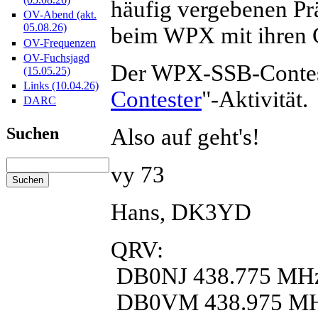
häufig vergebenen Pr
OV-Abend (akt.
05.08.26)
beim WPX mit ihren 
OV-Frequenzen
OV-Fuchsjagd
Der WPX-SSB-Contest 
(15.05.25)
Links (10.04.26)
Contester
"-Aktivität.
DARC
Also auf geht's!
Suchen
vy 73
Hans, DK3YD
QRV:
DB0NJ 438.775 MH
DB0VM 438.975 M