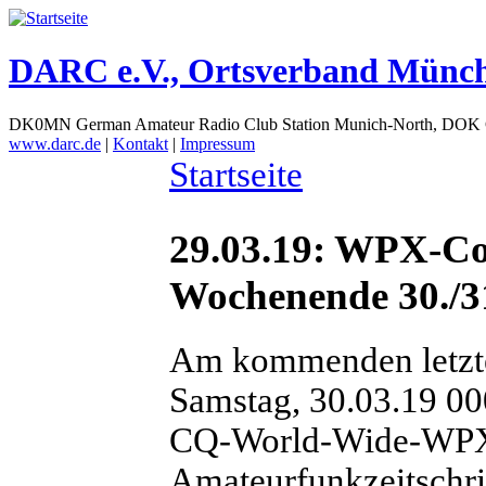
DARC e.V., Ortsverband Münc
DK0MN German Amateur Radio Club Station Munich-North, DOK
www.darc.de
|
Kontakt
|
Impressum
Startseite
29.03.19: WPX-C
Wochenende 30./3
Am kommenden letzt
Samstag, 30.03.19 00
CQ-World-Wide-WPX-
Amateurfunkzeitschrif