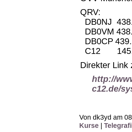
QRV:
DB0NJ 438.
DB0VM 438.
DB0CP 439.
C12 145.
Direkter Link
http://ww
c12.de/sy
Von dk3yd am 08.
Kurse
|
Telegraf