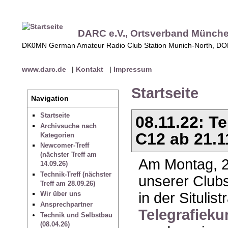
DARC e.V., Ortsverband Münch
DK0MN German Amateur Radio Club Station Munich-North, D
www.darc.de
|
Kontakt
|
Impressum
Startseite
Navigation
Startseite
08.11.22: T
Archivsuche nach
C12 ab 21.1
Kategorien
Newcomer-Treff
(nächster Treff am
Am Montag, 2
14.09.26)
Technik-Treff (nächster
unserer Club
Treff am 28.09.26)
in der Situli
Wir über uns
Ansprechpartner
Telegrafieku
Technik und Selbstbau
(08.04.26)