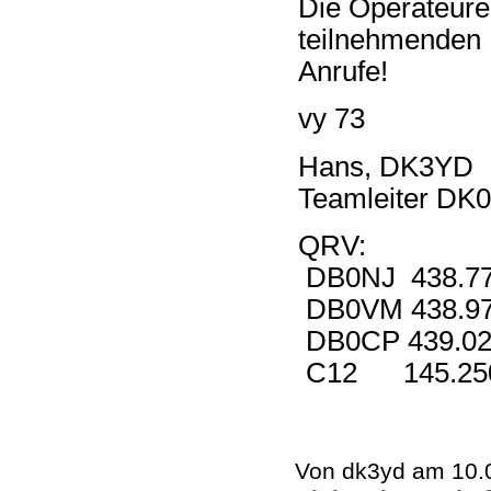
Die Operateure
teilnehmenden 
Anrufe!
vy 73
Hans, DK3YD
Teamleiter DK
QRV:
DB0NJ 438.7
DB0VM 438.9
DB0CP 439.0
C12 145.25
Von dk3yd am 10.0