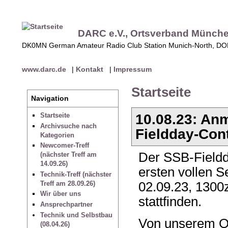
DARC e.V., Ortsverband Münch
DK0MN German Amateur Radio Club Station Munich-North, D
www.darc.de
|
Kontakt
|
Impressum
Startseite
Navigation
10.08.23: A
Startseite
Archivsuche nach
Fieldday-Con
Kategorien
Newcomer-Treff
Der SSB-Fieldd
(nächster Treff am
14.09.26)
ersten vollen
Technik-Treff (nächster
Treff am 28.09.26)
02.09.23, 1300z
Wir über uns
stattfinden.
Ansprechpartner
Technik und Selbstbau
Von unserem O
(08.04.26)