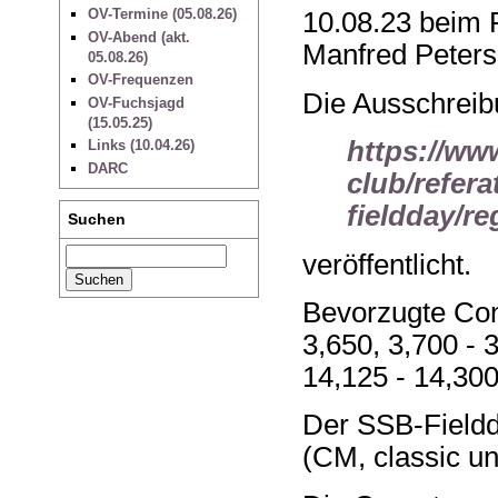
OV-Termine (05.08.26)
10.08.23 beim 
OV-Abend (akt.
Manfred Peter
05.08.26)
OV-Frequenzen
Die Ausschreibu
OV-Fuchsjagd
(15.05.25)
https://ww
Links (10.04.26)
DARC
club/refera
fieldday/re
Suchen
veröffentlicht.
Bevorzugte Con
3,650, 3,700 - 3
14,125 - 14,30
Der SSB-Fieldd
(CM, classic u