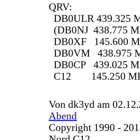
QRV:
DB0ULR 439.325 MH
(DB0NJ 438.775 MHz,
DB0XF 145.600 
DB0VM 438.975 
DB0CP 439.025 
C12 145.250 M
Von dk3yd am 02.12.
Abend
Copyright 1990 - 20
Nord C12