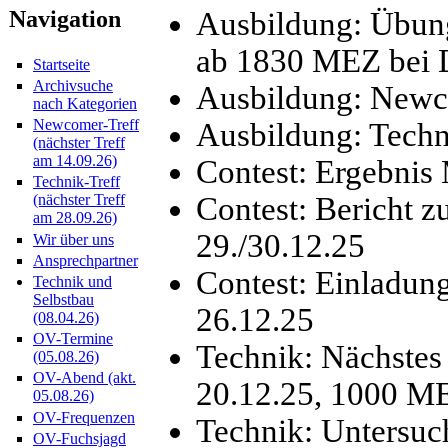
Ausbildung: Übun
Navigation
ab 1830 MEZ be
Startseite
Archivsuche
Ausbildung: Newc
nach Kategorien
Newcomer-Treff
Ausbildung: Techn
(nächster Treff
am 14.09.26)
Contest: Ergebni
Technik-Treff
Contest: Berich
(nächster Treff
am 28.09.26)
29./30.12.25
Wir über uns
Ansprechpartner
Contest: Einladu
Technik und
Selbstbau
26.12.25
(08.04.26)
OV-Termine
Technik: Nächste
(05.08.26)
OV-Abend (akt.
20.12.25, 1000 M
05.08.26)
OV-Frequenzen
Technik: Unters
OV-Fuchsjagd