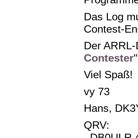
Das Log mu
Contest-En
Der ARRL-D
Contester
Viel Spaß!
vy 73
Hans, DK
QRV:
DB0ULR 43