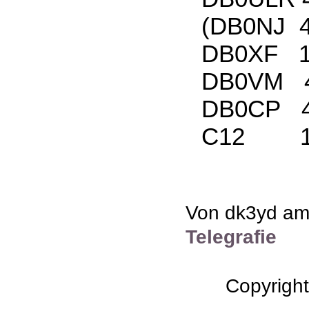
(DB0NJ 438
DB0XF 14
DB0VM 4
DB0CP 4
C12 14
Von dk3yd am 
Telegrafie
Copyrigh