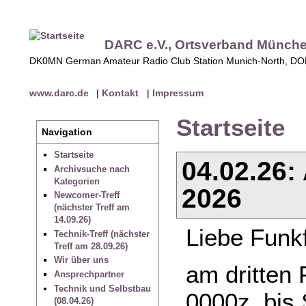
DARC e.V., Ortsverband Münch
DK0MN German Amateur Radio Club Station Munich-North, D
www.darc.de
|
Kontakt
|
Impressum
Startseite
Navigation
Startseite
04.02.26:
Archivsuche nach
Kategorien
2026
Newcomer-Treff
(nächster Treff am
14.09.26)
Liebe Funk
Technik-Treff (nächster
Treff am 28.09.26)
Wir über uns
am dritten
Ansprechpartner
Technik und Selbstbau
0000z, bis 
(08.04.26)