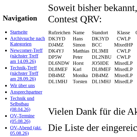
Soweit bisher bekannt
Contest QRV:
Navigation
Startseite
Rufzeichen
Name
Standort
Klasse
Archivsuche nach
DK3YD
Hans
DK3YD
CWLP
Kategorien
DJ4MZ
Simon
BCC
MixedHP
Newcomer-Treff
DK4YJ
Matthias
DL3MII
CWLP
(nächster Treff
DP5W
Peter
DL2NBU
CWLP
am 14.09.26)
DL6NDW
Horst
JO50DE
MixedLP
Technik-Treff
DL8MEF
Karl
DL8MEF
MixedLP
(nächster Treff
DB4MZ
Monika
DB4MZ
MixedLP
am 28.09.26)
DL1MHJ
Torsten
DL1MHJ
MixedLP
Wir über uns
Ansprechpartner
Technik und
Selbstbau
Vielen Dank für die Ak
(08.04.26)
OV-Termine
(05.08.26)
Die Liste der eingerei
OV-Abend (akt.
05.08.26)