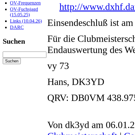
OV-Frequenzen
http://www.dxhf.da
OV-Fuchsjagd
(15.05.25)
Einsendeschluß ist a
Links (10.04.26)
DARC
Für die Clubmeistersch
Suchen
Endauswertung des We
vy 73
Hans, DK3YD
QRV: DB0VM 438.97
Von dk3yd am 06.01.2