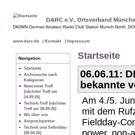
DARC e.V., Ortsverband Münch
DK0MN German Amateur Radio Club Station Munich-North, D
www.darc.de
|
Kontakt
|
Impressum
Startseite
Navigation
Startseite
06.06.11: 
Archivsuche nach
Kategorien
bekannte vo
Newcomer-Treff
(nächster Treff am
14.09.26)
Am 4./5. Jun
Technik-Treff (nächster
mit dem Ru
Treff am 28.09.26)
Wir über uns
Fieldday-Con
Ansprechpartner
Technik und Selbstbau
power, non-
(08.04.26)