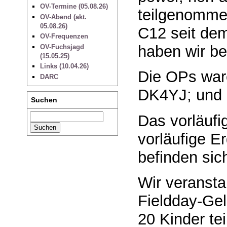
OV-Termine (05.08.26)
teilgenommen
OV-Abend (akt.
05.08.26)
C12 seit de
OV-Frequenzen
haben wir be
OV-Fuchsjagd
(15.05.25)
Links (10.04.26)
Die OPs war
DARC
DK4YJ; und 
Suchen
Das vorläuf
vorläufige E
befinden sic
Wir veransta
Fieldday-Gel
20 Kinder t