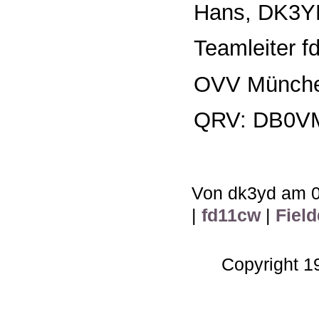
Hans, DK3Y
Teamleiter f
OVV Münche
QRV: DB0VM
Von dk3yd am 0
|
fd11cw
|
Fiel
Copyright 1