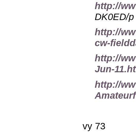
http://w
DK0ED/p
http://ww
cw-field
http://
Jun-11.h
http://w
Amateurf
vy 73