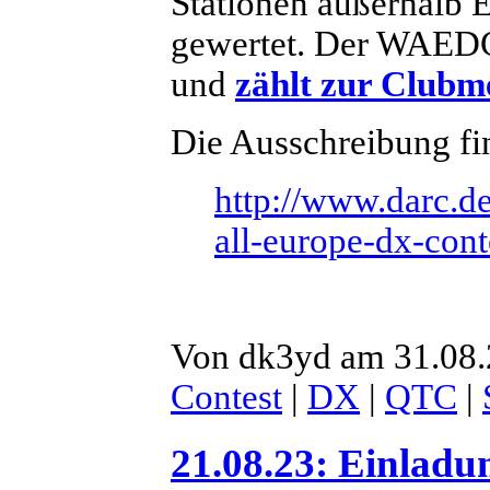
Stationen außerhalb E
gewertet. Der WAEDC
und
zählt zur Clubm
Die Ausschreibung fin
http://www.darc.de
all-europe-dx-cont
Von dk3yd am 31.08.
Contest
|
DX
|
QTC
|
21.08.23: Einladu