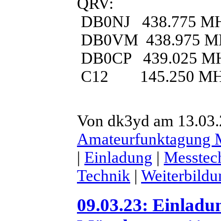
QRV:
DB0NJ 438.775 M
DB0VM 438.975 M
DB0CP 439.025 M
C12 145.250 M
Von dk3yd am 13.03.2
Amateurfunktagung
|
Einladung
|
Messtec
Technik
|
Weiterbildu
09.03.23: Einlad