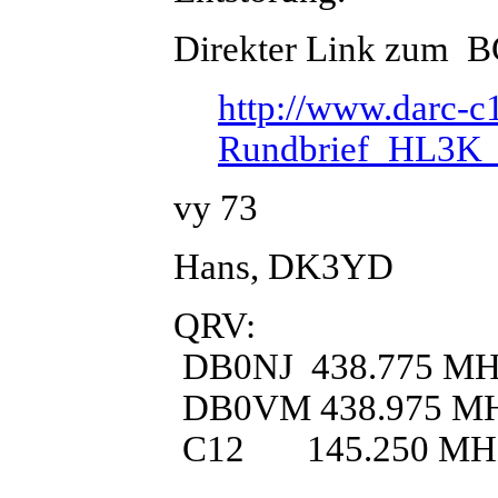
Direkter Link zum 
http://www.darc-c
Rundbrief_HL3K_
vy 73
Hans, DK3YD
QRV:
DB0NJ 438.775 MH
DB0VM 438.975 M
C12 145.250 MH