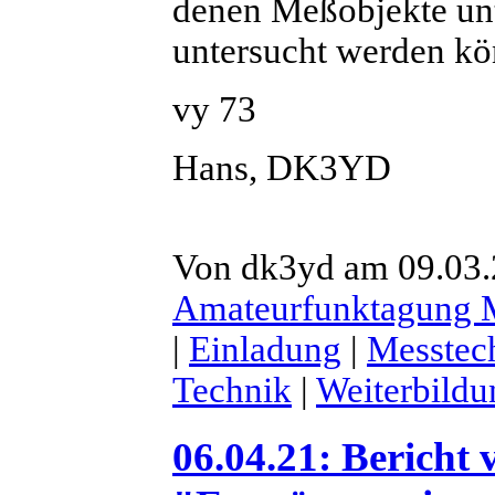
denen Meßobjekte unt
untersucht werden kö
vy 73
Hans, DK3YD
Von dk3yd am 09.03.2
Amateurfunktagung
|
Einladung
|
Messtec
Technik
|
Weiterbildu
06.04.21: Bericht