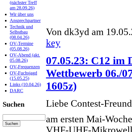
(nächster Treff
am 28.09.26)
Wir über uns
Ansprechpartner
Technik und
Von dk3yd am 19.05.
Selbstbau
(08.04.26)
key
OV-Termine
(05.08.26)
OV-Abend (akt.
07.05.23: C12 i
05.08.26)
OV-Frequenzen
Wettbewerb 06./07
OV-Fuchsjagd
(15.05.25)
1605z)
Links (10.04.26)
DARC
Liebe Contest-Freund
Suchen
am ersten Mai-Woche
VHF-UHF-Mikrowellen