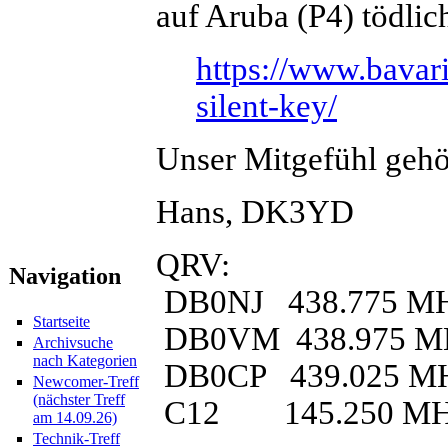
auf Aruba (P4) tödlich
https://www.bavari
silent-key/
Unser Mitgefühl gehör
Hans, DK3YD
QRV:
Navigation
DB0NJ 438.775 M
Startseite
DB0VM 438.975 M
Archivsuche
nach Kategorien
DB0CP 439.025 M
Newcomer-Treff
(nächster Treff
C12 145.250 M
am 14.09.26)
Technik-Treff