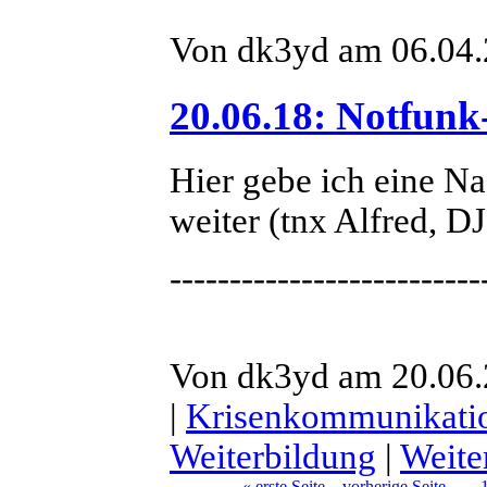
Von dk3yd am 06.04.
20.06.18: Notfunk
Hier gebe ich eine N
weiter (tnx Alfred, 
--------------------------
Von dk3yd am 20.06.2
|
Krisenkommunikati
Weiterbildung
|
Weite
« erste Seite
vorherige Seite
…