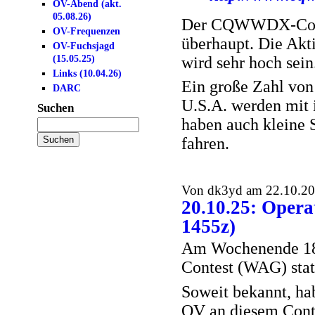
OV-Abend (akt.
05.08.26)
Der CQWWDX-Contes
OV-Frequenzen
überhaupt. Die Akt
OV-Fuchsjagd
(15.05.25)
wird sehr hoch sein
Links (10.04.26)
Ein große Zahl von 
DARC
U.S.A. werden mit 
Suchen
haben auch kleine 
fahren.
Von dk3yd am 22.10.202
20.10.25: Opera
1455z)
Am Wochenende 18.
Contest (WAG) stat
Soweit bekannt, h
OV an diesem Conte