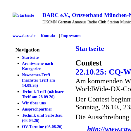
DARC e.V., Ortsverband München-
DK0MN German Amateur Radio Club Station Muni
www.darc.de
|
Kontakt
|
Impressum
Startseite
Navigation
Startseite
Contest
Archivsuche nach
Kategorien
22.10.25: CQ-W
Newcomer-Treff
Am kommenden Woc
(nächster Treff am
14.09.26)
WorldWide-DX-Conte
Technik-Treff (nächster
Treff am 28.09.26)
Der Contest beginn
Wir über uns
Sonntag, 26.10., 23
Ansprechpartner
Technik und Selbstbau
Die Ausschreibung f
(08.04.26)
OV-Termine (05.08.26)
http://www.cq