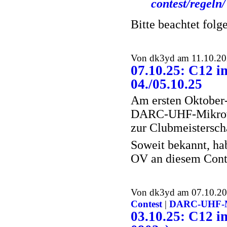
contest/regeln/
Bitte beachtet folg
Von dk3yd am 11.10.202
07.10.25: C12
04./05.10.25
Am ersten Oktober-
DARC-UHF-Mikrowel
zur Clubmeisterscha
Soweit bekannt, h
OV an diesem Conte
Von dk3yd am 07.10.202
Contest
|
DARC-UHF-Mi
03.10.25: C12 i