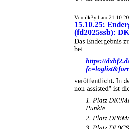
Von dk3yd am 21.10.202
15.10.25: Ender
(fd2025ssb): D
Das Endergebnis zu
bei
https://dxhf2.d
fc=loglist&fo
veröffentlicht. In 
non-assisted" ist 
1. Platz DK0M
Punkte
2. Platz DP6M/
3. Platz DL0C