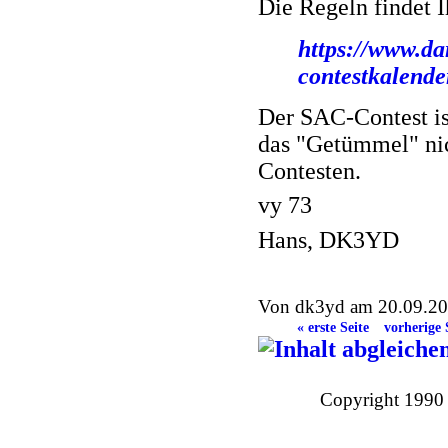
Die Regeln findet I
https://www.dar
contestkalende
Der SAC-Contest ist
das "Getümmel" ni
Contesten.
vy 73
Hans, DK3YD
Von dk3yd am 20.09.202
« erste Seite
vorherige 
Copyright 1990