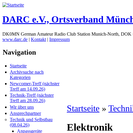
DARC e.V., Ortsverband Münc
DK0MN German Amateur Radio Club Station Munich-North, DOK
www.darc.de
|
Kontakt
|
Impressum
Navigation
Startseite
Archivsuche nach
Kategorien
Newcomer-Treff (nächster
Treff am 14.09.26)
Technik-Treff (nächster
Treff am 28.09.26)
Startseite
»
Techni
Wir über uns
Ansprechpartner
Technik und Selbstbau
Elektronik
(08.04.26)
Anpassgeräte