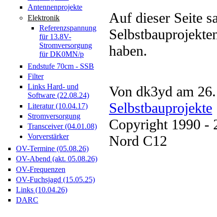
Antennenprojekte
Auf dieser Seite 
Elektronik
Referenzspannung
Selbstbauprojekten
für 13.8V-
Stromversorgung
haben.
für DK0MN/p
Endstufe 70cm - SSB
Filter
Links Hard- und
Von dk3yd am 26.
Software (22.08.24)
Selbstbauprojekte
Literatur (10.04.17)
Stromversorgung
Copyright 1990 -
Transceiver (04.01.08)
Vorverstärker
Nord C12
OV-Termine (05.08.26)
OV-Abend (akt. 05.08.26)
OV-Frequenzen
OV-Fuchsjagd (15.05.25)
Links (10.04.26)
DARC