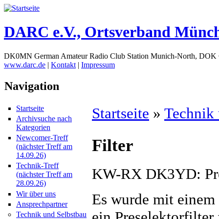
DARC e.V., Ortsverband Münc
DK0MN German Amateur Radio Club Station Munich-North, DOK
www.darc.de
|
Kontakt
|
Impressum
Navigation
Startseite
Startseite
»
Technik 
Archivsuche nach
Kategorien
Newcomer-Treff
Filter
(nächster Treff am
14.09.26)
Technik-Treff
KW-RX DK3YD: Pres
(nächster Treff am
28.09.26)
Wir über uns
Es wurde mit einem 
Ansprechpartner
ein Preselektorfilte
Technik und Selbstbau