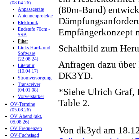
(08.04.26)
(80m-Band) entwicke
Anpassgeräte
Antennenprojekte
Dämpfungsanforderu
Elektronik
Endstufe 70cm -
Empfängerkonzept n
SSB
Filter
Schaltbild zum Heru
Links Hard- und
Software
(22.08.24)
Anfragen dazu übe
Literatur
(10.04.17)
DK3YD.
Stromversorgung
Transceiver
*Siehe Ulrich Graf
(04.01.08)
Vorverstärker
Table 2.
OV-Termine
(05.08.26)
OV-Abend (akt.
05.08.26)
Von dk3yd am 18.12
OV-Frequenzen
OV-Fuchsjagd