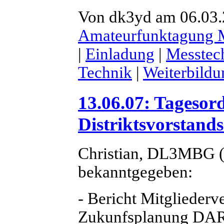
Von dk3yd am 06.03.2
Amateurfunktagung
|
Einladung
|
Messtec
Technik
|
Weiterbildu
13.06.07: Tagesor
Distriktsvorstand
Christian, DL3MBG (
bekanntgegeben:
- Bericht Mitgliederv
Zukunfsplanung DARC