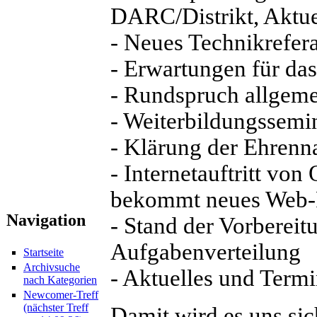
DARC/Distrikt, Aktue
- Neues Technikrefera
- Erwartungen für das
- Rundspruch allgeme
- Weiterbildungssemi
- Klärung der Ehrenn
- Internetauftritt v
bekommt neues Web-
Navigation
- Stand der Vorberei
Aufgabenverteilung
Startseite
Archivsuche
- Aktuelles und Term
nach Kategorien
Newcomer-Treff
(nächster Treff
Damit wird es uns sich