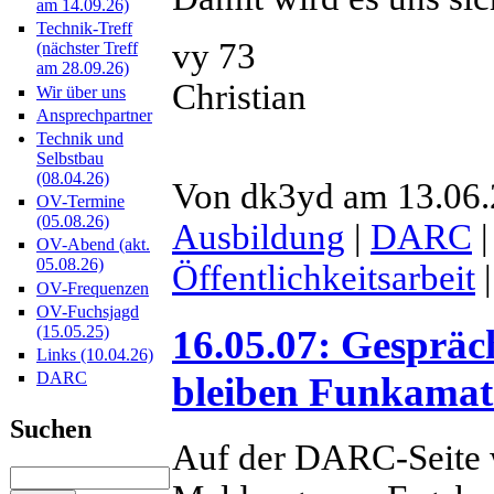
am 14.09.26)
Technik-Treff
vy 73
(nächster Treff
am 28.09.26)
Christian
Wir über uns
Ansprechpartner
Technik und
Selbstbau
(08.04.26)
Von dk3yd am 13.06.2
OV-Termine
(05.08.26)
Ausbildung
|
DARC
OV-Abend (akt.
05.08.26)
Öffentlichkeitsarbeit
OV-Frequenzen
OV-Fuchsjagd
(15.05.25)
16.05.07: Gesprä
Links (10.04.26)
DARC
bleiben Funkamat
Suchen
Auf der DARC-Seite w