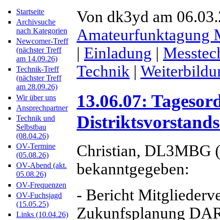
Startseite
Von dk3yd am 06.03.2
Archivsuche
Amateurfunktagung
nach Kategorien
Newcomer-Treff
|
Einladung
|
Messtec
(nächster Treff
am 14.09.26)
Technik
|
Weiterbildu
Technik-Treff
(nächster Treff
am 28.09.26)
13.06.07: Tagesor
Wir über uns
Ansprechpartner
Distriktsvorstand
Technik und
Selbstbau
(08.04.26)
OV-Termine
Christian, DL3MBG (
(05.08.26)
bekanntgegeben:
OV-Abend (akt.
05.08.26)
OV-Frequenzen
- Bericht Mitgliederv
OV-Fuchsjagd
(15.05.25)
Zukunfsplanung DARC
Links (10.04.26)