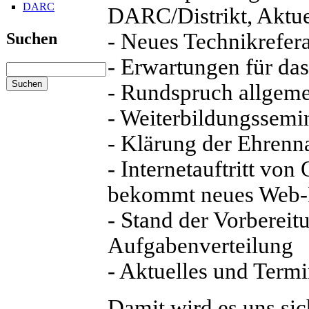
DARC
DARC/Distrikt, Aktue
- Neues Technikrefera
Suchen
- Erwartungen für das
- Rundspruch allgeme
- Weiterbildungssemi
- Klärung der Ehrenn
- Internetauftritt v
bekommt neues Web-
- Stand der Vorberei
Aufgabenverteilung
- Aktuelles und Term
Damit wird es uns sich