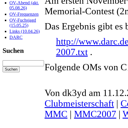
Am ersten November
OV-Abend (akt.
05.08.26)
Memorial-Contest (2m
OV-Frequenzen
OV-Fuchsjagd
Das Ergebnis gibt es 
(15.05.25)
Links (10.04.26)
DARC
http://www.darc.d
Suchen
2007.txt
.
Folgende OMs von C12
Von dk3yd am 11.12.
Clubmeisterschaft
|
C
MMC
|
MMC2007
|
W