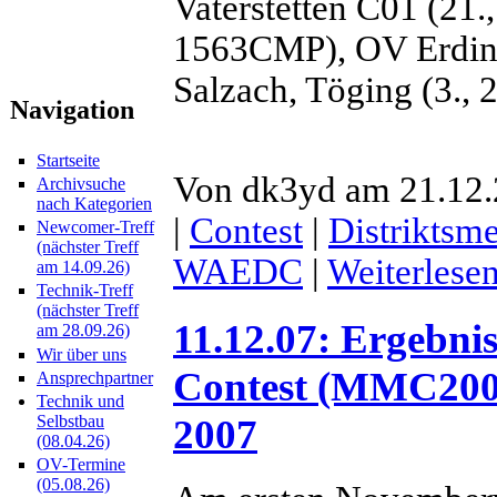
Vaterstetten C01 (21
1563CMP), OV Erdin
Salzach, Töging (3.,
Navigation
Startseite
Von dk3yd am 21.12.
Archivsuche
nach Kategorien
|
Contest
|
Distriktsme
Newcomer-Treff
(nächster Treff
WAEDC
|
Weiterlese
am 14.09.26)
Technik-Treff
(nächster Treff
11.12.07: Ergebn
am 28.09.26)
Wir über uns
Contest (MMC200
Ansprechpartner
Technik und
2007
Selbstbau
(08.04.26)
OV-Termine
(05.08.26)