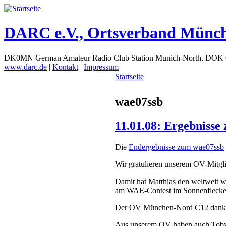
DARC e.V., Ortsverband Münc
DK0MN German Amateur Radio Club Station Munich-North, DOK
www.darc.de
|
Kontakt
|
Impressum
Startseite
wae07ssb
11.01.08: Ergebnisse
Die
Endergebnisse zum wae07ssb
Wir gratulieren unserem OV-Mitg
Damit hat Matthias den weltweit 
am WAE-Contest im Sonnenfleck
Der OV München-Nord C12 dank
Aus unserem OV haben auch Toby