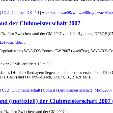
 |
C12
|
Contest
|
DK4YJ
|
wae07ssb
|
wae08cw
|
wae08rtty
|
wae08ssb
and der Clubmeisterschaft 2007
en offiziellen Zwischenstand der CM 2007 von Ulla Hymmen, DF6QP (
/dx/fgdcm7.htm
.
ie Ergebnisse des WAE-DX-Contest CW 2007 (wae07cw), WAE-DX-Con
unkten (CMP) auf Platz 13 in DL.
de des Distrikts Oberbayern liegen aktuell unter den ersten 50 in D
1711CMP) und OV Inn-Salzach, Töging (3., 2162CMP).
 |
C12
|
Clubmeisterschaft
|
Contest
|
Distriktsmeisterschaft
|
MMC2007
nd (inoffiziell) der Clubmeisterschaft 2007 
 inoffiziellen Zwischenstand der CM 2007 bei