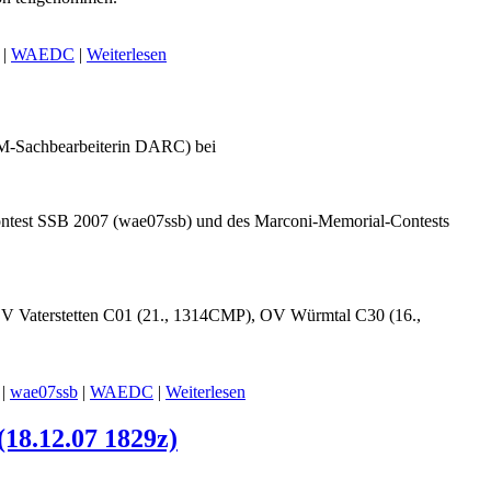
|
WAEDC
|
Weiterlesen
CM-Sachbearbeiterin DARC) bei
test SSB 2007 (wae07ssb) und des Marconi-Memorial-Contests
L: OV Vaterstetten C01 (21., 1314CMP), OV Würmtal C30 (16.,
|
wae07ssb
|
WAEDC
|
Weiterlesen
(18.12.07 1829z)