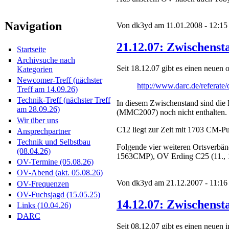
Navigation
Von dk3yd am 11.01.2008 - 12:15
21.12.07: Zwischenst
Startseite
Archivsuche nach
Seit 18.12.07 gibt es einen neu
Kategorien
Newcomer-Treff (nächster
http://www.darc.de/referate
Treff am 14.09.26)
Technik-Treff (nächster Treff
In diesem Zwischenstand sind d
am 28.09.26)
(MMC2007) noch nicht enthalten.
Wir über uns
C12 liegt zur Zeit mit 1703 CM-P
Ansprechpartner
Technik und Selbstbau
Folgende vier weiteren Ortsverbän
(08.04.26)
1563CMP), OV Erding C25 (11., 
OV-Termine (05.08.26)
OV-Abend (akt. 05.08.26)
Von dk3yd am 21.12.2007 - 11:16
OV-Frequenzen
OV-Fuchsjagd (15.05.25)
14.12.07: Zwischensta
Links (10.04.26)
DARC
Seit 08.12.07 gibt es einen neuen