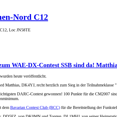
hen-Nord C12
 C12, Loc JN58TE
 zum WAE-DX-Contest SSB sind da! Matthia
wurden heute veröffentlicht.
lied Matthias, DK4YJ, recht herzlich zum Sieg in der Teilnahmekla
wichtigsten DARC-Contest gewonnen! 100 Punkte für die CM2007 sind 
enminimum.
t dem
Bavarian Contest Club (BCC)
für die Bereitstellung der Funkstel
, DD5FZ, von DK0MN und Torsten, DL1MHJ, von seiner Heimstatio