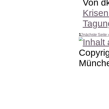
Von dk
Krise
Tagun
1
2
nächste Seite ›
Copyri
Münche