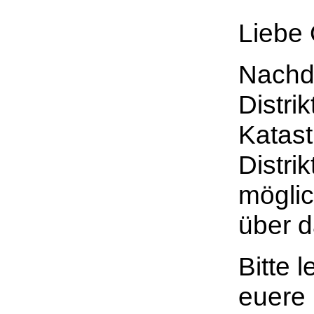
Liebe
Nachde
Distri
Katast
Distri
möglic
über d
Bitte 
euere 