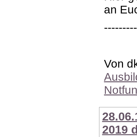
an Euc
--------
Von dk
Ausbi
Notfu
28.06
2019 d