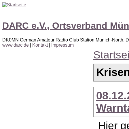
DARC e.V., Ortsverband Mü
DK0MN German Amateur Radio Club Station Munich-North, 
www.darc.de
|
Kontakt
|
Impressum
Startse
Krise
08.12.
Warnt
Hier g