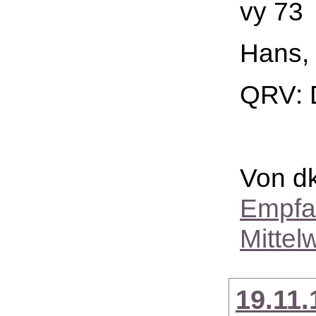
vy 73
Hans,
QRV: 
Von dk
Empfa
Mittel
19.11