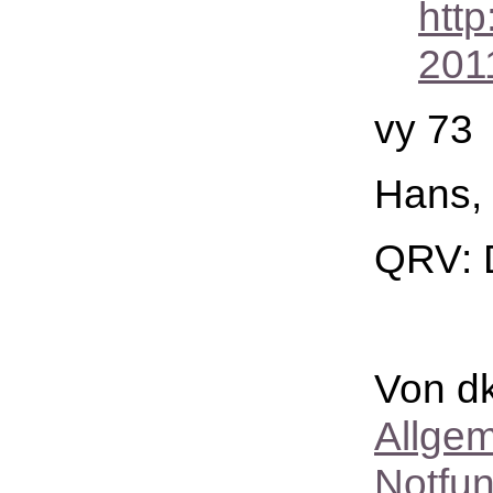
http
201
vy 73
Hans,
QRV: 
Von dk
Allge
Notfu