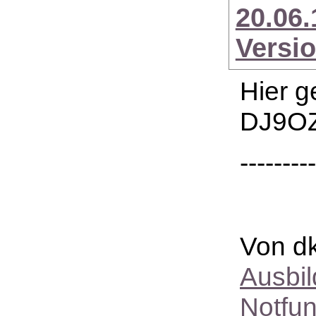
20.06
Versi
Hier g
DJ9OZ,
--------
Von dk
Ausbi
Notfu