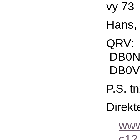
vy 73
Hans,
QRV:
DB0NJ
DB0V
P.S. t
Direkt
www
c12.