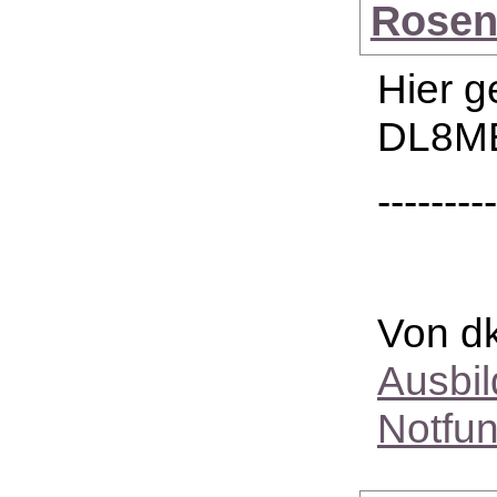
Rosen
Hier g
DL8ME
--------
Von dk
Ausbi
Notfu