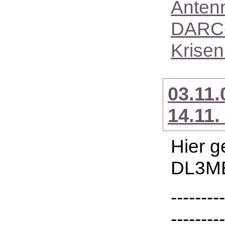
Anten
DARC-
Krise
03.11
14.11.
Hier g
DL3MB
---------
---------