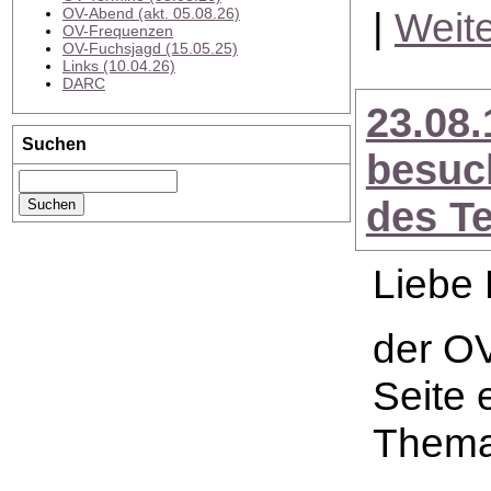
OV-Abend (akt. 05.08.26)
|
Weit
OV-Frequenzen
OV-Fuchsjagd (15.05.25)
Links (10.04.26)
DARC
23.08
Suchen
besuch
des Te
Liebe 
der OV
Seite 
Thema 