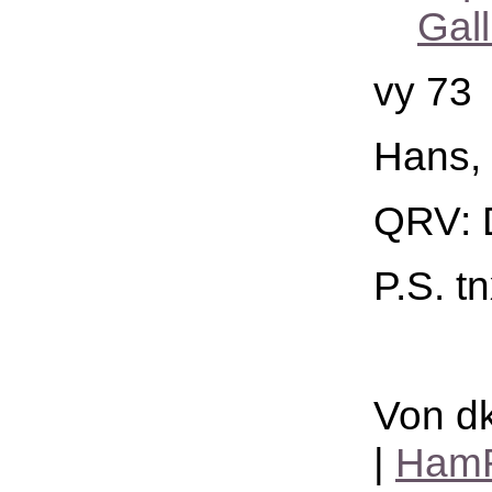
Gal
vy 73
Hans,
QRV: 
P.S. t
Von dk
|
HamR