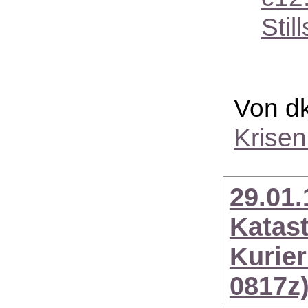
Stil
Von dk
Krise
29.01.
Katast
Kurier
0817z