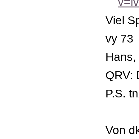
v=l
Viel S
vy 73
Hans,
QRV: 
P.S. t
Von dk