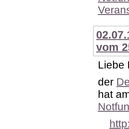
Verans
02.07
vom 2
Liebe 
der
De
hat am
Notfu
htt