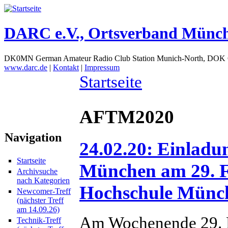
DARC e.V., Ortsverband Münc
DK0MN German Amateur Radio Club Station Munich-North, DOK
www.darc.de
|
Kontakt
|
Impressum
Startseite
AFTM2020
Navigation
24.02.20: Einlad
Startseite
München am 29. F
Archivsuche
nach Kategorien
Hochschule Münc
Newcomer-Treff
(nächster Treff
am 14.09.26)
Am Wochenende 29. Fe
Technik-Treff