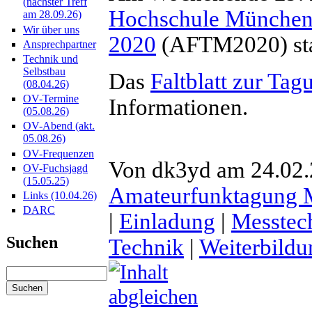
(nächster Treff
Hochschule Münche
am 28.09.26)
Wir über uns
2020
(AFTM2020) sta
Ansprechpartner
Technik und
Selbstbau
Das
Faltblatt zur Tag
(08.04.26)
OV-Termine
Informationen.
(05.08.26)
OV-Abend (akt.
05.08.26)
OV-Frequenzen
Von dk3yd am 24.02.2
OV-Fuchsjagd
(15.05.25)
Amateurfunktagung
Links (10.04.26)
DARC
|
Einladung
|
Messtec
Suchen
Technik
|
Weiterbildu