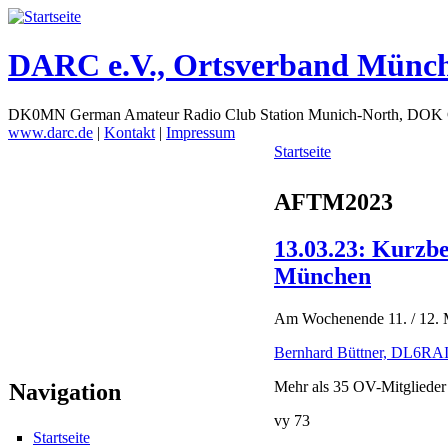
DARC e.V., Ortsverband Münc
DK0MN German Amateur Radio Club Station Munich-North, DOK
www.darc.de
|
Kontakt
|
Impressum
Startseite
AFTM2023
13.03.23: Kurzb
München
Am Wochenende 11. / 12. 
Bernhard Büttner, DL6RAI, 
Mehr als 35 OV-Mitglieder
Navigation
vy 73
Startseite