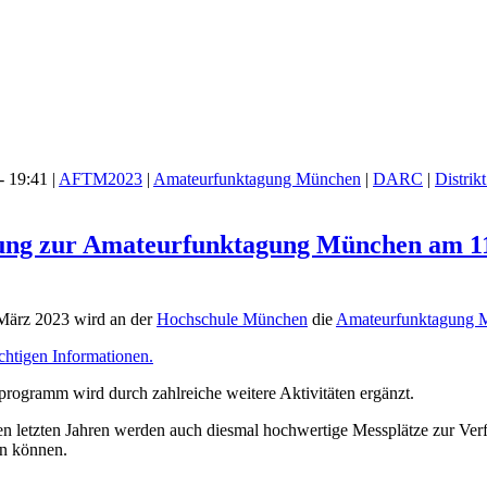
 19:41 |
AFTM2023
|
Amateurfunktagung München
|
DARC
|
Distrik
dung zur Amateurfunktagung München am 11
März 2023 wird an der
Hochschule München
die
Amateurfunktagung 
ichtigen Informationen.
rogramm wird durch zahlreiche weitere Aktivitäten ergänzt.
n letzten Jahren werden auch diesmal hochwertige Messplätze zur Ver
en können.