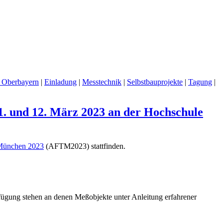
t Oberbayern
|
Einladung
|
Messtechnik
|
Selbstbauprojekte
|
Tagung
|
. und 12. März 2023 an der Hochschule
München 2023
(AFTM2023) stattfinden.
fügung stehen an denen Meßobjekte unter Anleitung erfahrener