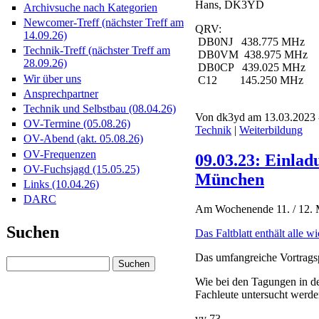
Hans, DK3YD
Archivsuche nach Kategorien
Newcomer-Treff (nächster Treff am
QRV:
14.09.26)
DB0NJ 438.775 MHz
Technik-Treff (nächster Treff am
DB0VM 438.975 MHz
28.09.26)
DB0CP 439.025 MHz
Wir über uns
C12 145.250 MHz
Ansprechpartner
Technik und Selbstbau (08.04.26)
Von dk3yd am 13.03.2023 -
OV-Termine (05.08.26)
Technik
|
Weiterbildung
OV-Abend (akt. 05.08.26)
OV-Frequenzen
09.03.23: Einla
OV-Fuchsjagd (15.05.25)
München
Links (10.04.26)
DARC
Am Wochenende 11. / 12. 
Suchen
Das Faltblatt enthält alle w
Das umfangreiche Vortragsp
Wie bei den Tagungen in de
Fachleute untersucht werd
vy 73