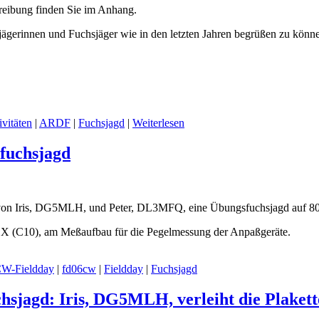
reibung finden Sie im Anhang.
jägerinnen und Fuchsjäger wie in den letzten Jahren begrüßen zu könn
ivitäten
|
ARDF
|
Fuchsjagd
|
Weiterlesen
fuchsjagd
 von Iris, DG5MLH, und Peter, DL3MFQ, eine Übungsfuchsjagd auf 80
 (C10), am Meßaufbau für die Pegelmessung der Anpaßgeräte.
W-Fieldday
|
fd06cw
|
Fieldday
|
Fuchsjagd
hsjagd: Iris, DG5MLH, verleiht die Plaket