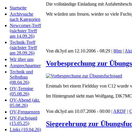
Die vollständige Einladung mit Anfahrtsbesch
Startseite
Archivsuche
Wir würden uns freuen, wieder so viele Fuchs
nach Kategorien
Newcomer-Treff
(nächster Treff
am 14.09.26)
Technik-Treff
(nächster Treff
Von dk3yd am 12.10.2006 - 08:29 |
80m
|
Akt
am 28.09.26)
Wir über uns
Vorbesprechung zur Übungs
Ansprechpartner
Technik und
Selbstbau
(08.04.26)
Erstmals bei einem Fieldday von C12 wurde
OV-Termine
(05.08.26)
Im Hintergrund sieht man Wolfgang, DK7MCX
OV-Abend (akt.
05.08.26)
Von dk3yd am 10.07.2006 - 00:00 |
ARDF
|
C
OV-Frequenzen
OV-Fuchsjagd
Siegerehrung zur Übungsfuc
(15.05.25)
Links (10.04.26)