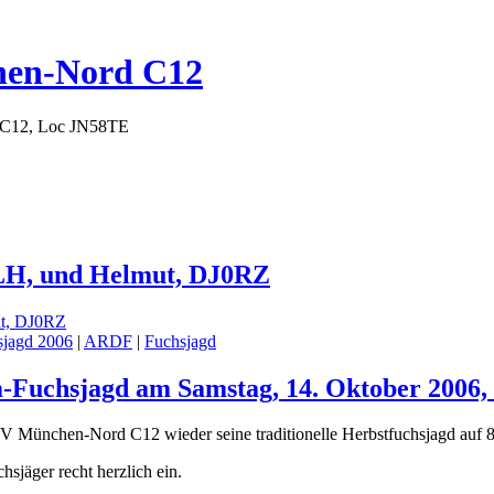
hen-Nord C12
 C12, Loc JN58TE
LH, und Helmut, DJ0RZ
jagd 2006
|
ARDF
|
Fuchsjagd
m-Fuchsjagd am Samstag, 14. Oktober 2006,
 München-Nord C12 wieder seine traditionelle Herbstfuchsjagd auf 
sjäger recht herzlich ein.