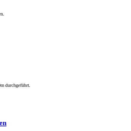
en.
m durchgeführt.
ten