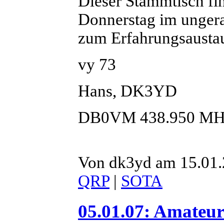
Dieser Stammtisch fin
Donnerstag im ungera
zum Erfahrungsausta
vy 73
Hans, DK3YD
DB0VM 438.950 MH
Von dk3yd am 15.01.2
QRP
|
SOTA
05.01.07: Amateu