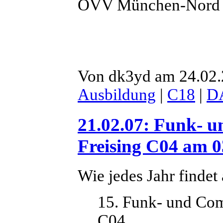
OVV München-Nord
Von dk3yd am 24.02.2
Ausbildung
|
C18
|
D
21.02.07: Funk- 
Freising C04 am 0
Wie jedes Jahr finde
15. Funk- und Com
C04