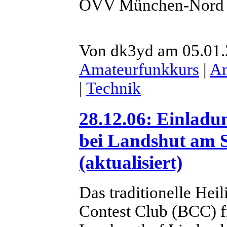
OVV München-Nord
Von dk3yd am 05.01.2
Amateurfunkkurs
|
Am
|
Technik
28.12.06: Einlad
bei Landshut am S
(aktualisiert)
Das traditionelle Hei
Contest Club (BCC) f