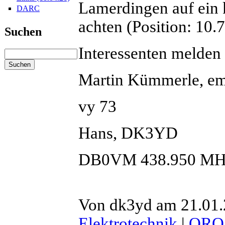
Lamerdingen auf ein k
DARC
achten (Position: 10.
Suchen
Interessenten melden s
Martin Kümmerle, em
vy 73
Hans, DK3YD
DB0VM 438.950 MH
Von dk3yd am 21.01.2
Elektrotechnik
|
QRO