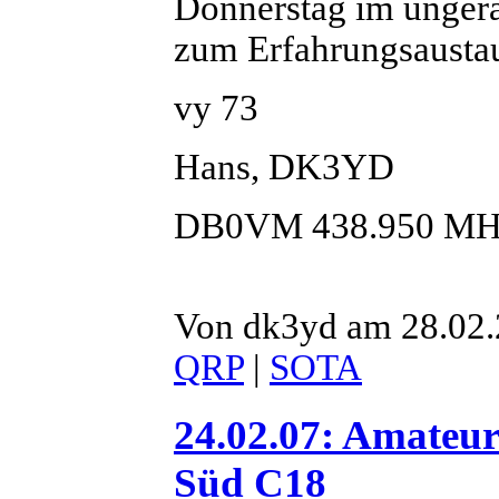
Donnerstag im ungera
zum Erfahrungsausta
vy 73
Hans, DK3YD
DB0VM 438.950 MH
Von dk3yd am 28.02.2
QRP
|
SOTA
24.02.07: Amateu
Süd C18