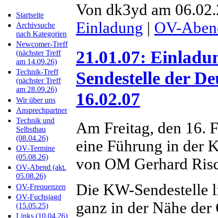
Von dk3yd am 06.02.2
Startseite
Einladung
|
OV-Aben
Archivsuche
nach Kategorien
Newcomer-Treff
21.01.07: Einladu
(nächster Treff
am 14.09.26)
Technik-Treff
Sendestelle der D
(nächster Treff
am 28.09.26)
16.02.07
Wir über uns
Ansprechpartner
Technik und
Am Freitag, den 16.
Selbstbau
(08.04.26)
eine Führung in der 
OV-Termine
(05.08.26)
von OM Gerhard Risc
OV-Abend (akt.
05.08.26)
Die KW-Sendestelle l
OV-Frequenzen
OV-Fuchsjagd
ganz in der Nähe der 
(15.05.25)
Links (10.04.26)