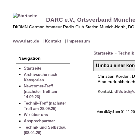
DARC e.V., Ortsverband Münch
DK0MN German Amateur Radio Club Station Munich-North, D
www.darc.de
|
Kontakt
|
Impressum
Startseite
»
Technik 
Navigation
Umbau einer kom
Startseite
Archivsuche nach
Christian Korden, 
Kategorien
Amateurfunkbetrieb
Newcomer-Treff
Kontakt:
dl8obd@d
(nächster Treff am
14.09.26)
Technik-Treff (nächster
Treff am 28.09.26)
Von dk3yd am 01.11.20
Wir über uns
Ansprechpartner
Technik und Selbstbau
(08.04.26)