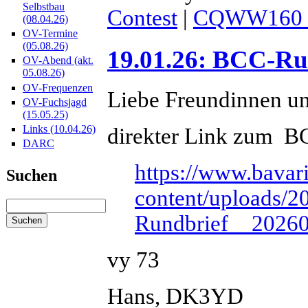
Selbstbau
Contest
|
CQWW160
(08.04.26)
OV-Termine
(05.08.26)
19.01.26: BCC-R
OV-Abend (akt.
05.08.26)
OV-Frequenzen
Liebe Freundinnen u
OV-Fuchsjagd
(15.05.25)
Links (10.04.26)
direkter Link zum 
DARC
https://www.bavar
Suchen
content/uploads/
Rundbrief__2026
vy 73
Hans, DK3YD