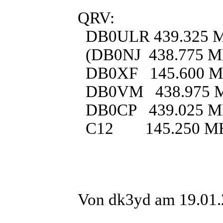
QRV:
DB0ULR 439.325 MH
(DB0NJ 438.775 MHz,
DB0XF 145.600 
DB0VM 438.975 
DB0CP 439.025 
C12 145.250 M
Von dk3yd am 19.01.