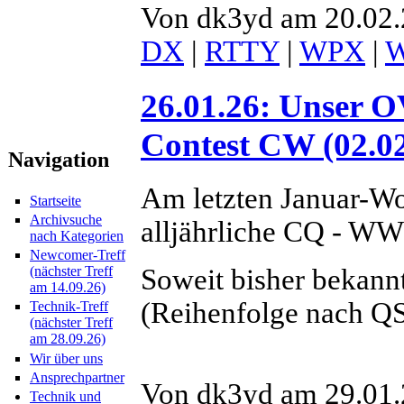
Von dk3yd am 20.02.
DX
|
RTTY
|
WPX
|
W
26.01.26: Unser
Contest CW (02.02
Navigation
Am letzten Januar-Wo
Startseite
Archivsuche
alljährliche CQ - WW 
nach Kategorien
Newcomer-Treff
Soweit bisher bekann
(nächster Treff
am 14.09.26)
(Reihenfolge nach Q
Technik-Treff
(nächster Treff
am 28.09.26)
Wir über uns
Ansprechpartner
Von dk3yd am 29.01.
Technik und