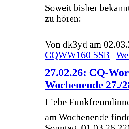
Soweit bisher bekann
zu hören:
Von dk3yd am 02.03.
CQWW160 SSB
|
Wei
27.02.26: CQ-Wo
Wochenende 27./28
Liebe Funkfreundinn
am Wochenende findet
Sonntag, 01.03.26 2