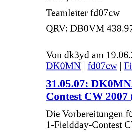
Teamleiter fd07cw
QRV: DB0VM 438.9
Von dk3yd am 19.06.
DK0MN
|
fd07cw
|
F
31.05.07: DK0MN/
Contest CW 2007 
Die Vorbereitungen 
1-Fieldday-Contest C