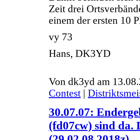
Zeit drei Ortsverbänd
einem der ersten 10 P
vy 73
Hans, DK3YD
Von dk3yd am 13.08.
Contest
|
Distriktsmei
30.07.07: Enderg
(fd07cw) sind da.
(29.02.08 2018z)