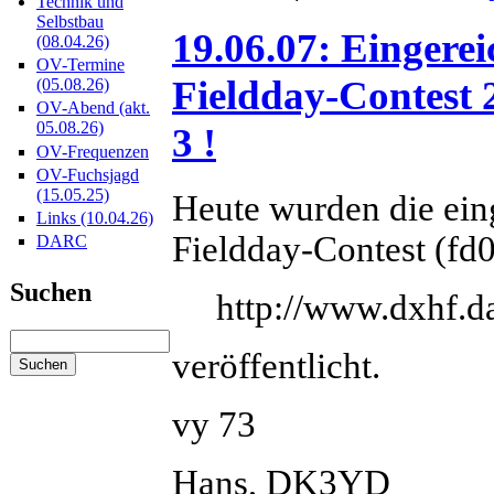
Technik und
Selbstbau
19.06.07: Eingere
(08.04.26)
OV-Termine
Fieldday-Contest 
(05.08.26)
OV-Abend (akt.
05.08.26)
3 !
OV-Frequenzen
OV-Fuchsjagd
(15.05.25)
Heute wurden die ei
Links (10.04.26)
Fieldday-Contest (fd
DARC
Suchen
http://www.dxhf.d
veröffentlicht.
vy 73
Hans, DK3YD