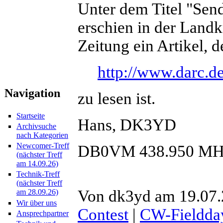
Unter dem Titel "Send
erschien in der Land
Zeitung ein Artikel, d
http://www.darc.d
Navigation
zu lesen ist.
Startseite
Hans, DK3YD
Archivsuche
nach Kategorien
Newcomer-Treff
DB0VM 438.950 MH
(nächster Treff
am 14.09.26)
Technik-Treff
(nächster Treff
Von dk3yd am 19.07.2
am 28.09.26)
Wir über uns
Contest
|
CW-Fieldda
Ansprechpartner