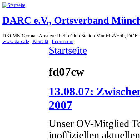
DARC e.V., Ortsverband Münc
DK0MN German Amateur Radio Club Station Munich-North, DOK
www.darc.de
|
Kontakt
|
Impressum
Startseite
fd07cw
13.08.07: Zwische
2007
Unser OV-Mitglied To
inoffiziellen aktuel