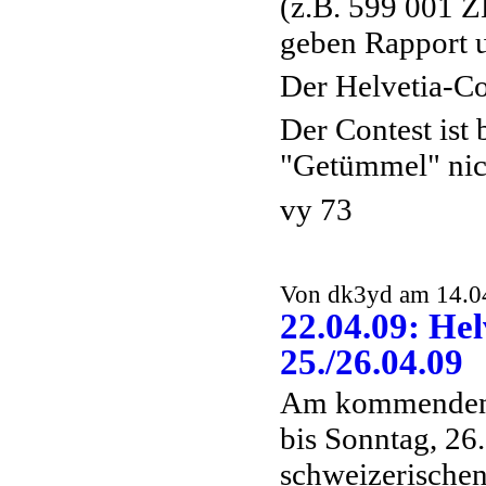
(z.B. 599 001 Z
geben Rapport 
Der Helvetia-C
Der Contest ist 
"Getümmel" nich
vy 73
Von dk3yd am 14.04
22.04.09: H
25./26.04.09
Am kommenden W
bis Sonntag, 26
schweizerische