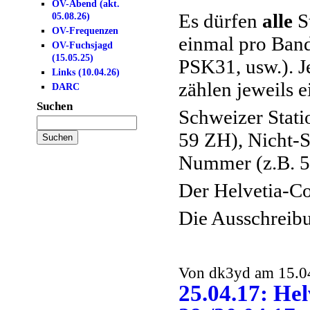
OV-Abend (akt.
Es dürfen
alle
St
05.08.26)
OV-Frequenzen
einmal pro Band
OV-Fuchsjagd
(15.05.25)
PSK31, usw.). 
Links (10.04.26)
zählen jeweils e
DARC
Suchen
Schweizer Stat
59 ZH), Nicht-
Nummer (z.B. 5
Der Helvetia-C
Die Ausschreibu
Von dk3yd am 15.04
25.04.17: He