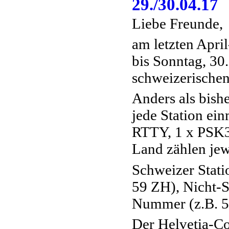
29./30.04.17
Liebe Freunde,
am letzten Apri
bis Sonntag, 30
schweizerische
Anders als bish
jede Station ei
RTTY, 1 x PSK3
Land zählen jewe
Schweizer Stat
59 ZH), Nicht-
Nummer (z.B. 5
Der Helvetia-C