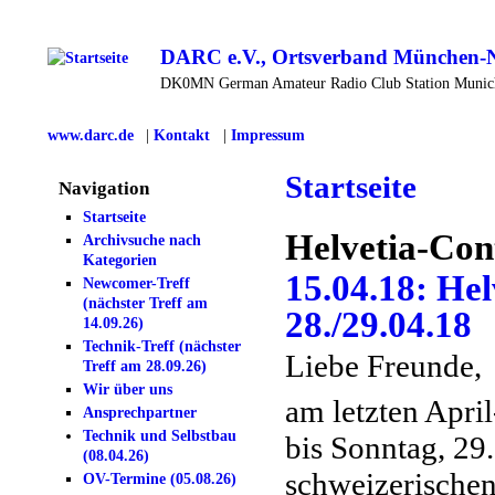
DARC e.V., Ortsverband München-
DK0MN German Amateur Radio Club Station Muni
www.darc.de
|
Kontakt
|
Impressum
Startseite
Navigation
Startseite
Helvetia-Con
Archivsuche nach
Kategorien
15.04.18: He
Newcomer-Treff
(nächster Treff am
28./29.04.18
14.09.26)
Technik-Treff (nächster
Liebe Freunde,
Treff am 28.09.26)
Wir über uns
am letzten Apri
Ansprechpartner
Technik und Selbstbau
bis Sonntag, 29
(08.04.26)
schweizerische
OV-Termine (05.08.26)