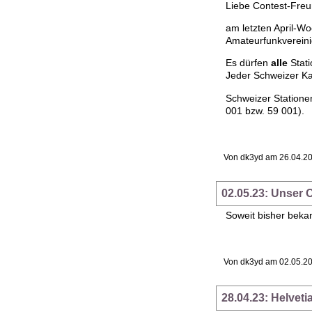
Liebe Contest-Fre
am letzten April-W
Amateurfunkverein
Es dürfen
alle
Stati
Jeder Schweizer Ka
Schweizer Statione
001 bzw. 59 001).
Von dk3yd am 26.04.20
02.05.23: Unser O
Soweit bisher beka
Von dk3yd am 02.05.20
28.04.23: Helvet