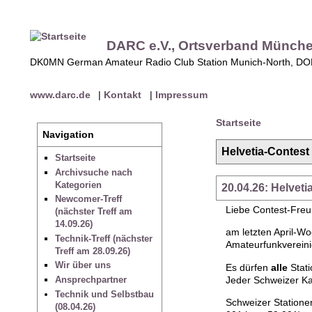
DARC e.V., Ortsverband Münch
DK0MN German Amateur Radio Club Station Munich-North, D
www.darc.de
|
Kontakt
|
Impressum
Startseite
Navigation
Helvetia-Contest
Startseite
Archivsuche nach
Kategorien
20.04.26: Helveti
Newcomer-Treff
Liebe Contest-Fre
(nächster Treff am
14.09.26)
am letzten April-W
Technik-Treff (nächster
Amateurfunkverein
Treff am 28.09.26)
Wir über uns
Es dürfen
alle
Stati
Jeder Schweizer Ka
Ansprechpartner
Technik und Selbstbau
Schweizer Statione
(08.04.26)