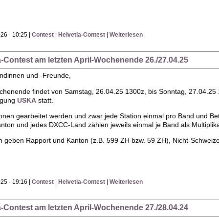
26 - 10:25 |
Contest
|
Helvetia-Contest
|
Weiterlesen
ia-Contest am letzten April-Wochenende 26./27.04.25
undinnen und -Freunde,
ochenende findet von Samstag, 26.04.25 1300z, bis Sonntag, 27.04.25 
igung
USKA
statt.
onen gearbeitet werden und zwar jede Station einmal pro Band und Bet
nton und jedes DXCC-Land zählen jeweils einmal je Band als Multiplika
n geben Rapport und Kanton (z.B. 599 ZH bzw. 59 ZH), Nicht-Schwei
25 - 19:16 |
Contest
|
Helvetia-Contest
|
Weiterlesen
ia-Contest am letzten April-Wochenende 27./28.04.24