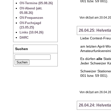
001 bzw. 59 001).
OV-Termine (05.08.26)
OV-Abend (akt.
05.08.26)
OV-Frequenzen
Von dk3yd am 20.04.20
OV-Fuchsjagd
(15.05.25)
26.04.25: Helvet
Links (10.04.26)
DARC
Liebe Contest-Fre
am letzten April-W
Suchen
Amateurfunkverein
Es dürfen
alle
Stati
Jeder Schweizer Ka
Schweizer Statione
001 bzw. 59 001).
Von dk3yd am 26.04.20
26.04.24: Helvet