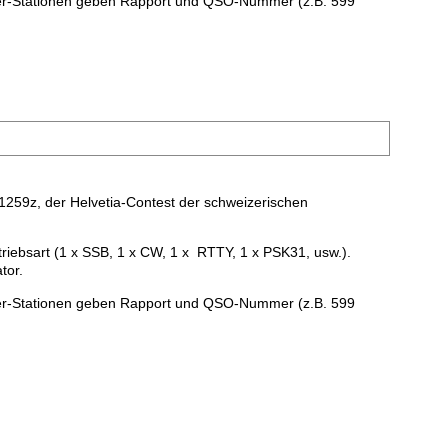
zer-Stationen geben Rapport und QSO-Nummer (z.B. 599
1259z, der Helvetia-Contest der schweizerischen
riebsart (1 x SSB, 1 x CW, 1 x RTTY, 1 x PSK31, usw.).
tor.
zer-Stationen geben Rapport und QSO-Nummer (z.B. 599