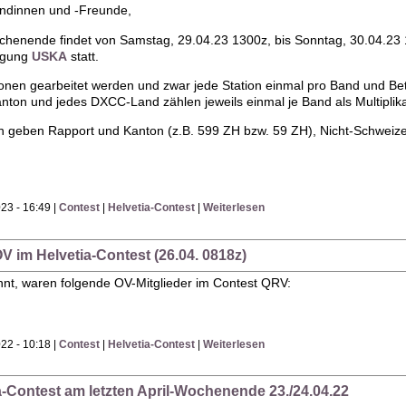
undinnen und -Freunde,
ochenende findet von Samstag, 29.04.23 1300z, bis Sonntag, 30.04.23 
igung
USKA
statt.
onen gearbeitet werden und zwar jede Station einmal pro Band und Bet
nton und jedes DXCC-Land zählen jeweils einmal je Band als Multiplika
n geben Rapport und Kanton (z.B. 599 ZH bzw. 59 ZH), Nicht-Schwei
23 - 16:49 |
Contest
|
Helvetia-Contest
|
Weiterlesen
V im Helvetia-Contest (26.04. 0818z)
nnt, waren folgende OV-Mitglieder im Contest QRV:
22 - 10:18 |
Contest
|
Helvetia-Contest
|
Weiterlesen
ia-Contest am letzten April-Wochenende 23./24.04.22