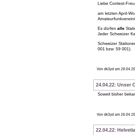
Liebe Contest-Fre
am letzten April-W
Amateurfunkverein
Es dürfen
alle
Stati
Jeder Schweizer Ka
Schweizer Statione
001 bzw. 59 001).
Von dk3yd am 28.04.20
24.04.22: Unser O
Soweit bisher beka
Von dk3yd am 26.04.20
22.04.22: Helvet