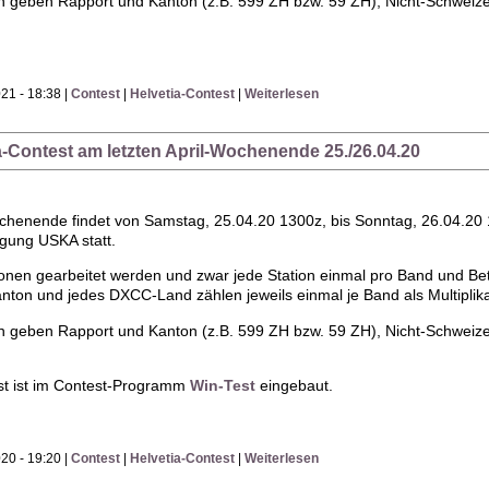
n geben Rapport und Kanton (z.B. 599 ZH bzw. 59 ZH), Nicht-Schwei
21 - 18:38 |
Contest
|
Helvetia-Contest
|
Weiterlesen
ia-Contest am letzten April-Wochenende 25./26.04.20
ochenende findet von Samstag, 25.04.20 1300z, bis Sonntag, 26.04.20 
gung USKA statt.
onen gearbeitet werden und zwar jede Station einmal pro Band und Bet
nton und jedes DXCC-Land zählen jeweils einmal je Band als Multiplika
n geben Rapport und Kanton (z.B. 599 ZH bzw. 59 ZH), Nicht-Schwei
st ist im Contest-Programm
Win-Test
eingebaut.
20 - 19:20 |
Contest
|
Helvetia-Contest
|
Weiterlesen