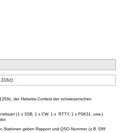
1316z)
1259z, der Helvetia-Contest der schweizerischen
riebsart (1 x SSB, 1 x CW, 1 x RTTY, 1 x PSK31, usw.).
tor.
zer-Stationen geben Rapport und QSO-Nummer (z.B. 599