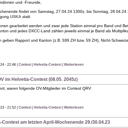
undinnen und -Freunde,
ochenende findet von Samstag, 27.04.24 1300z, bis Sonntag, 28.04.24 
igung
USKA
statt.
onen gearbeitet werden und zwar jede Station einmal pro Band und Bet
nton und jedes DXCC-Land zählen jeweils einmal je Band als Multiplika
n geben Rapport und Kanton (z.B. 599 ZH bzw. 59 ZH), Nicht-Schwei
24 - 22:46 |
Contest
|
Helvetia-Contest
|
Weiterlesen
V im Helvetia-Contest (08.05. 2045z)
nnt, waren folgende OV-Mitglieder im Contest QRV:
23 - 21:52 |
Contest
|
Helvetia-Contest
|
Weiterlesen
ia-Contest am letzten April-Wochenende 29./30.04.23