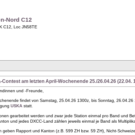
en-Nord C12
OK C12, Loc JN58TE
a-Contest am letzten April-Wochenende 25./26.04.26 (22.04. 
undinnen und -Freunde,
ochenende findet von Samstag, 25.04.26 1300z, bis Sonntag, 26.04.26 
igung
USKA
statt.
onen gearbeitet werden und zwar jede Station einmal pro Band und Bet
nton und jedes DXCC-Land zählen jeweils einmal je Band als Multiplika
n geben Rapport und Kanton (z.B. 599 ZH bzw. 59 ZH), Nicht-Schwei