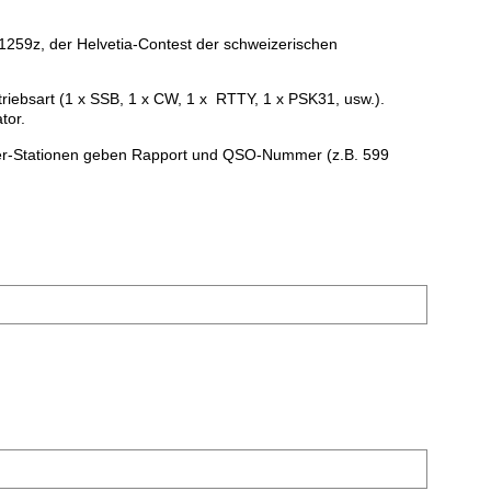
1259z, der Helvetia-Contest der schweizerischen
riebsart (1 x SSB, 1 x CW, 1 x RTTY, 1 x PSK31, usw.).
tor.
zer-Stationen geben Rapport und QSO-Nummer (z.B. 599