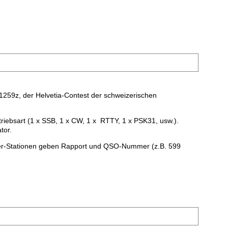
1259z, der Helvetia-Contest der schweizerischen
riebsart (1 x SSB, 1 x CW, 1 x RTTY, 1 x PSK31, usw.).
tor.
zer-Stationen geben Rapport und QSO-Nummer (z.B. 599