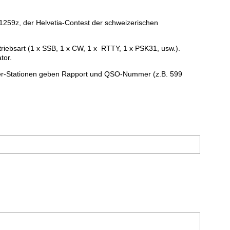
1259z, der Helvetia-Contest der schweizerischen
riebsart (1 x SSB, 1 x CW, 1 x RTTY, 1 x PSK31, usw.).
tor.
zer-Stationen geben Rapport und QSO-Nummer (z.B. 599