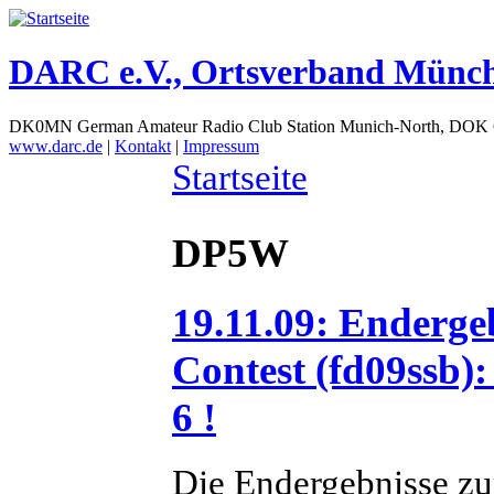
DARC e.V., Ortsverband Münc
DK0MN German Amateur Radio Club Station Munich-North, DOK
www.darc.de
|
Kontakt
|
Impressum
Startseite
DP5W
19.11.09: Enderge
Contest (fd09ssb):
6 !
Die Endergebnisse z