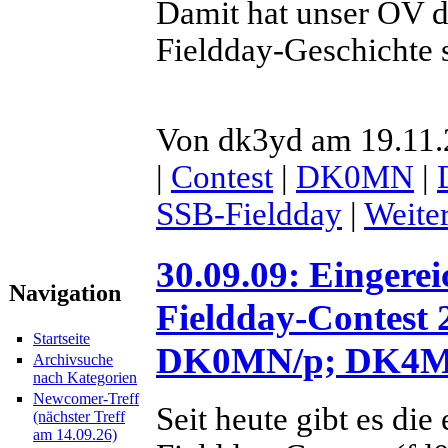
Damit hat unser OV d
Fieldday-Geschichte s
Von dk3yd am 19.11.
|
Contest
|
DK0MN
|
SSB-Fieldday
|
Weite
30.09.09: Eingere
Navigation
Fieldday-Contest 
Startseite
DK0MN/p; DK4M/p 
Archivsuche
nach Kategorien
Newcomer-Treff
Seit heute gibt es di
(nächster Treff
am 14.09.26)