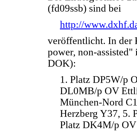
(fd09ssb) sind bei
http://www.dxhf.da
veröffentlicht. In der
power, non-assisted" 
DOK):
1. Platz DP5W/p 
DL0MB/p OV Ettl
München-Nord C12
Herzberg Y37, 5. 
Platz DK4M/p OV