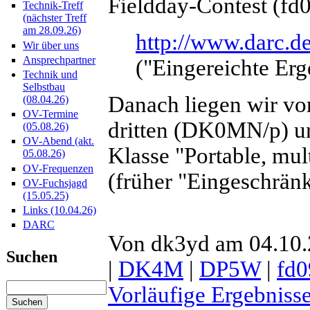
Fieldday-Contest (fd0
Technik-Treff
(nächster Treff
am 28.09.26)
http://www.darc.de
Wir über uns
Ansprechpartner
("Eingereichte Erg
Technik und
Selbstbau
Danach liegen wir vo
(08.04.26)
OV-Termine
dritten (DK0MN/p) un
(05.08.26)
OV-Abend (akt.
Klasse "Portable, mul
05.08.26)
OV-Frequenzen
(früher "Eingeschränk
OV-Fuchsjagd
(15.05.25)
Links (10.04.26)
DARC
Von dk3yd am 04.10.
Suchen
|
DK4M
|
DP5W
|
fd0
Vorläufige Ergebniss