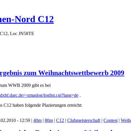
hen-Nord C12
 C12, Loc JN58TE
Ergebnis zum Weihnachtswettbewerb 2009
 zum WWB 2009 gibt es bei
dxhf.darc.de/~xmaslog/loglist.cgi?lang=de
.
s C12 haben folgende Plazierungen erreicht:
02.2010 - 12:59 |
40m
|
80m
|
C12
|
Clubmeisterschaft
|
Contest
|
Weih