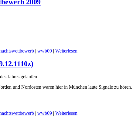
ttbewerb 2009
nachtswettbewerb
|
wwb09
|
Weiterlesen
.12.1110z)
des Jahres gelaufen.
orden und Nordosten waren hier in München laute Signale zu hören.
nachtswettbewerb
|
wwb09
|
Weiterlesen