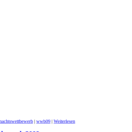
nachtswettbewerb
|
wwb09
|
Weiterlesen