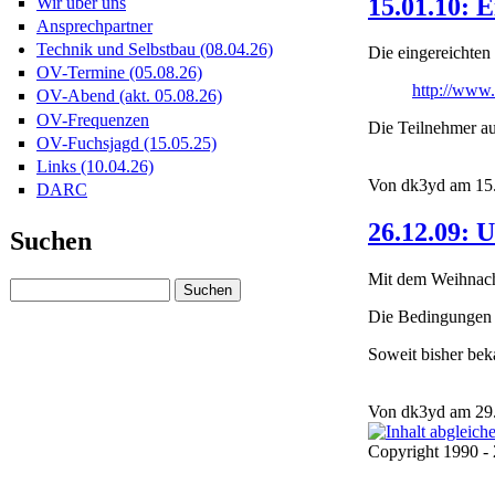
15.01.10: 
Wir über uns
Ansprechpartner
Technik und Selbstbau (08.04.26)
Die eingereichte
OV-Termine (05.08.26)
http://www.
OV-Abend (akt. 05.08.26)
OV-Frequenzen
Die Teilnehmer au
OV-Fuchsjagd (15.05.25)
Links (10.04.26)
Von dk3yd am 15.
DARC
26.12.09: 
Suchen
Mit dem Weihnacht
Die Bedingungen w
Soweit bisher be
Von dk3yd am 29.
Copyright 1990 