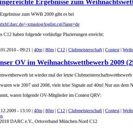
Eingereichte Ergebnisse zum Weihnachtswe
n Ergebnisse zum WWB 2009 gibt es bei
dxhf.darc.de/~xmaslog/loglist.cgi?lang=de
s C12 haben folgende vorläufige Plazierungen erreicht:
01.2010 - 09:21 |
40m
|
80m
|
C12
|
Clubmeisterschaft
|
Contest
|
Weih
Unser OV im Weihnachtswettbewerb 2009 (29
swettberwerb ist wieder mal der letzte Clubmeisterschaftswettbewerb 
aren wie 2007 und 2008, viele leise Signale auf 40m! Nur aus dem N
kannt, waren folgende OV-Mitglieder im Contest QRV:
12.2009 - 13:10 |
40m
|
80m
|
C12
|
Clubmeisterschaft
|
Contest
|
Weih
- 2018 DARC e.V., Ortsverband München-Nord C12