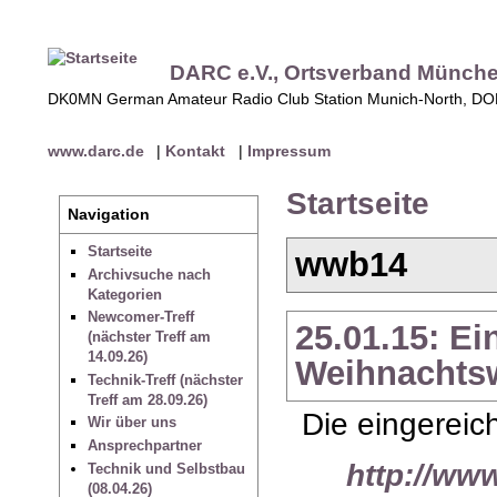
DARC e.V., Ortsverband Münch
DK0MN German Amateur Radio Club Station Munich-North, D
www.darc.de
|
Kontakt
|
Impressum
Startseite
Navigation
Startseite
wwb14
Archivsuche nach
Kategorien
Newcomer-Treff
25.01.15: E
(nächster Treff am
14.09.26)
Weihnachtsw
Technik-Treff (nächster
Treff am 28.09.26)
Die eingerei
Wir über uns
Ansprechpartner
http://ww
Technik und Selbstbau
(08.04.26)